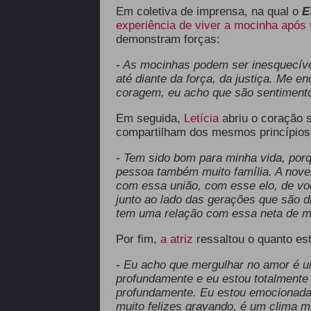
Em coletiva de imprensa, na qual o
E
experiência de viver a mocinha após v
demonstram forças:
- As mocinhas podem ser inesquecíve
até diante da força, da justiça. Me e
coragem, eu acho que são sentimento
Em seguida,
Letícia
abriu o coração s
compartilham dos mesmos princípios
- Tem sido bom para minha vida, por
pessoa também muito família. A novel
com essa união, com esse elo, de vo
junto ao lado das gerações que são di
tem uma relação com essa neta de mu
Por fim,
a atriz
ressaltou o quanto est
- Eu acho que mergulhar no amor é u
profundamente e eu estou totalmente 
profundamente. Eu estou emocionada
muito felizes gravando, é um clima mu