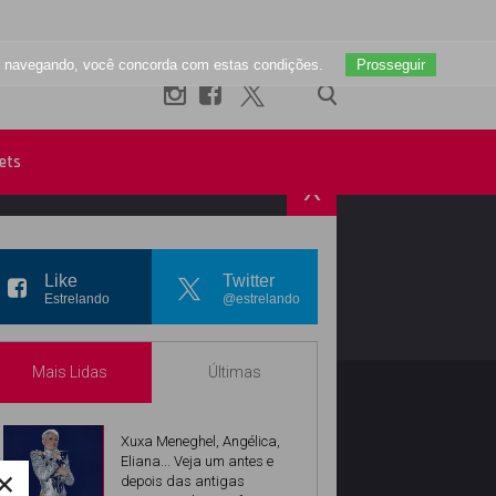
uar navegando, você concorda com estas condições.
Prosseguir
ets
X
R
INSTAGRAM
Like
Twitter
Estrelando
@estrelando
Mais Lidas
Últimas
Xuxa Meneghel, Angélica,
Eliana... Veja um antes e
×
depois das antigas