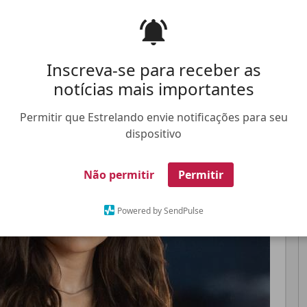
 dia 18 de maio na
TV Globo
Pinterest
Whatsapp
Inscreva-se para receber as
notícias mais importantes
FALE CONOSCO
ANUNCIE NO ESTRELANDO
TRABALHE N
Permitir que Estrelando envie notificações para seu
dispositivo
Não permitir
Permitir
Powered by SendPulse