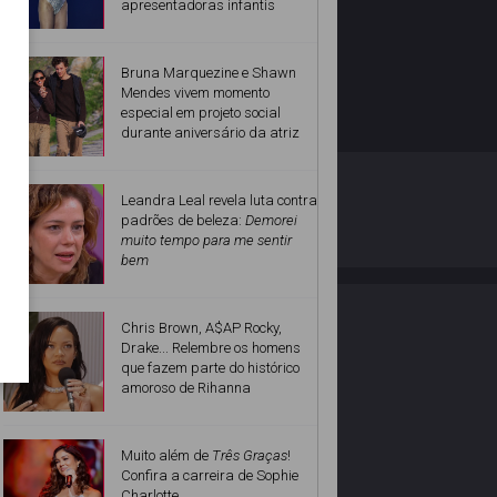
apresentadoras infantis
Bruna Marquezine e Shawn
Mendes vivem momento
especial em projeto social
durante aniversário da atriz
O ESTRELANDO
POLÍTICA DE PRIVACIDADE
Leandra Leal revela luta contra
padrões de beleza:
Demorei
muito tempo para me sentir
Desenvolvido por
bem
Chris Brown, A$AP Rocky,
Drake... Relembre os homens
que fazem parte do histórico
amoroso de Rihanna
Muito além de
Três Graças
!
Confira a carreira de Sophie
Charlotte