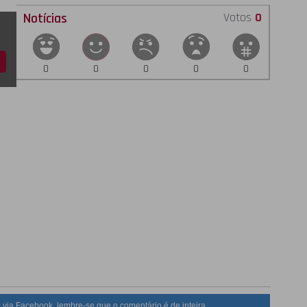
Notícias
Votos
0
0
0
0
0
0
 via Facebook, lembre-se que o comentário é de inteira