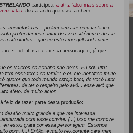
STRELANDO
participou,
a atriz falou mais sobre a
iver vilãs
, destacando que elas também
is, encantadoras... podem acessar uma violência
ncanta profundamente falar dessa resiliência e dessa
s muito lindos e que eu estou mergulhando neles.
obre se identificar com sua personagem, já que
:
que os valores da Adriana são belos. Eu sou uma
a tem essa força da família e eu me identifico muito
cê querer que todo mundo esteja bem, de você lutar
ferentes, de ter o respeito pelo avô... esse avô que
ito afeto, de muito amor.
á feliz de fazer parte desta produção:
m desafio muito grande e que me interessa
lambuzada com esse convite. [...] I
sso me comove
, eu estou grata por essa personagem. Estamos
ito bom. [...] Então, é muito revigorante para mim