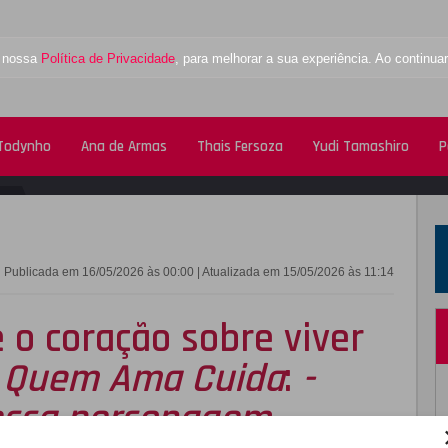
a nossa
Política de Privacidade
, para melhorar a sua experiência. Ao contin
 Todynho
Ana de Armas
Thais Fersoza
Yudi Tamashiro
P
FACEBOOK
TWITTE
Publicada em 16/05/2026 às 00:00 | Atualizada em 15/05/2026 às 11:14
e o coração sobre viver
m
Quem Ama Cuida
:
-
 essa personagem