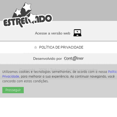
Acesse a versão web
POLÍTICA DE PRIVACIDADE
Desenvolvido por
Bruna Marquezine, Camila Cabello, Hailey Bieber...
Relembre os amores - e
Copyright - 2026 | Todos os direitos reservados
affairs
- de Shawn Mendes
Utilizamos cookies e tecnologias semelhantes, de acordo com a nossa
Políti
Privacidade
, para melhorar a sua experiência. Ao continuar navegando, você
concorda com estas condições.
Prosseguir