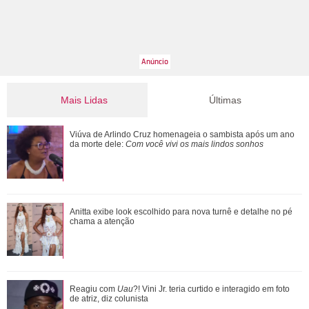
Mais Lidas
Últimas
Filho de Faustão, João Silva relembra relação com Hebe
Viúva de Arlindo Cruz homenageia o sambista após um ano
Camargo e fala sobre carinho pelo ...
da morte dele:
Com você vivi os mais lindos sonhos
Atriz de The Studio fala sobre participação especial de
Anitta exibe look escolhido para nova turnê e detalhe no pé
Madonna na segunda temporada da sé...
chama a atenção
Nazli elabora um plano para pedir desculpas a Omer. Veja o
Reagiu com
Uau
?! Vini Jr. teria curtido e interagido em foto
que vai rolar em Coração de Mã...
de atriz, diz colunista