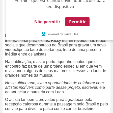
Permitir que Estrelando envie notificações para
seu dispositivo
Não permitir
Permitir
Powered by SendPulse
Luan Santana está preparando mais uma colaboração
internacional para os fãs. Ricky Martin revelou nas redes
sociais que desembarcou no Brasil para gravar um novo
videoclipe ao lado do sertanejo, fruto de uma parceria
inédita entre os artistas.
Na publicação, o astro porto-riquenho contou que o
encontro faz parte de um projeto especial em que vem
revisitando alguns de seus maiores sucessos ao lado de
grandes nomes da música.
Neste último ano, tive a oportunidade de colaborar com
artistas incríveis como parte desse projeto,
escreveu ele
ao anunciar a parceria com Luan.
O artista também aproveitou para agradecer pela
recepção calorosa durante a passagem pelo Brasil e pelo
convite para dividir o palco com o cantor brasileiro.