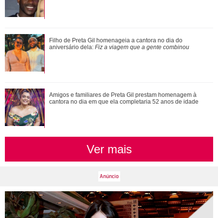
Xuxa Meneghel, Angélica, Eliana... Veja um antes e depois
Filho de Preta Gil homenageia a cantora no dia do
das antigas apresentadoras infanti...
aniversário dela:
Fiz a viagem que a gente combinou
Ariana Grande faz desabafo em show sobre decisão de
Amigos e familiares de Preta Gil prestam homenagem à
pausar a carreira: Não foi uma reação...
cantora no dia em que ela completaria 52 anos de idade
Ver mais