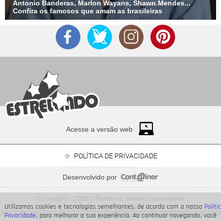
Antonio Banderas, Marlon Wayans, Shawn Mendes...
Confira os famosos que amam as brasileiras
Acesse a versão web
POLÍTICA DE PRIVACIDADE
Desenvolvido por
Além da morte de Arthur Brandão, veja os mistérios de
Quem Ama Cuida
Copyright - 2026 | Todos os direitos reservados
que precisam se resolver
Utilizamos cookies e tecnologias semelhantes, de acordo com a nossa
Políti
Privacidade
, para melhorar a sua experiência. Ao continuar navegando, você