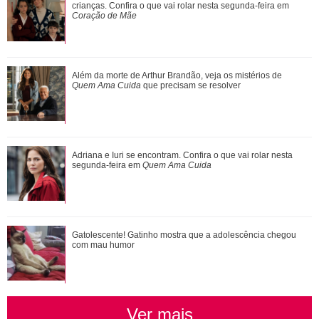
João Raul. Saiba o que vai acontecer em...
crianças. Confira o que vai rolar nesta segunda-feira em
Coração de Mãe
Jim Curtis, Brad Pitt, Justin Theroux... Relembre os amores
Além da morte de Arthur Brandão, veja os mistérios de
da vida de Jennifer Aniston
Quem Ama Cuida
que precisam se resolver
Além da morte de Arthur Brandão, veja os mistérios de
Adriana e Iuri se encontram. Confira o que vai rolar nesta
Quem Ama Cuida que precisam se resol...
segunda-feira em
Quem Ama Cuida
Gatolescente! Gatinho mostra que a adolescência chegou
Gatolescente! Gatinho mostra que a adolescência chegou
com mau humor
com mau humor
Ver mais