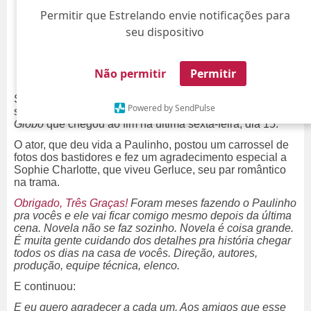
Permitir que Estrelando envie notificações para
seu dispositivo
Não permitir
Permitir
Só gratidão! Romulo Estrela usou as redes sociais para
Powered by SendPulse
se despedir de
Três Graças
, novela das nove da
TV
Globo
que chegou ao fim na última sexta-feira, dia 15.
O ator, que deu vida a Paulinho, postou um carrossel de
fotos dos bastidores e fez um agradecimento especial a
Sophie Charlotte, que viveu Gerluce, seu par romântico
na trama.
Obrigado, Três Graças!
Foram meses fazendo o Paulinho
pra vocês e ele vai ficar comigo mesmo depois da última
cena. Novela não se faz sozinho. Novela é coisa grande.
É muita gente cuidando dos detalhes pra história chegar
todos os dias na casa de vocês. Direção, autores,
produção, equipe técnica, elenco.
E continuou:
E eu quero agradecer a cada um. Aos amigos que esse