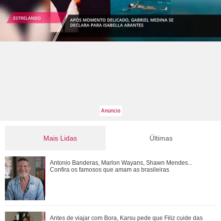
Mais Lidas
Últimas
Antonio Banderas, Marlon Wayans, Shawn Mendes...
Antonio Banderas, Marlon Wayans, Shawn Mendes...
Confira os famosos que amam as brasileiras
Confira os famosos que amam as brasileiras
Agrado desabafa com Eduarda sobre sua decepção com
Antes de viajar com Bora, Karsu pede que Filiz cuide das