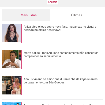
Mais Lidas
Últimas
Apaixonados! Pocah e namorado curtem mar, futevôlei e
Anitta abre o jogo sobre nova fase, mudanças no visual e
trocam beijos na praia
decisão polêmica nos
shows
Morre pai de Frank Aguiar e cantor lamenta não conseguir
Morre pai de Frank Aguiar e cantor lamenta não conseguir
comparecer ao sepultamento
comparecer ao sepultamento
Pyong Lee e Natália Nasser se casam e compartilham
Ana Hickmann se emociona durante chá de
lingerie
antes
ensaio na neve: Presente mais lindo que a...
de casamento com Edu Guedes