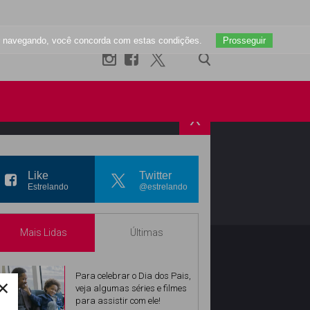
uar navegando, você concorda com estas condições.
Prosseguir
X
R
INSTAGRAM
Like
Twitter
Estrelando
@estrelando
Mais Lidas
Últimas
Para celebrar o Dia dos Pais,
×
veja algumas séries e filmes
para assistir com ele!