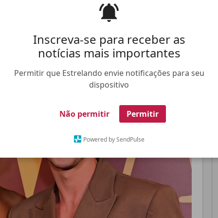
mente no Carnaval
Inscreva-se para receber as
Pinterest
Whatsapp
notícias mais importantes
Permitir que Estrelando envie notificações para seu
FALE CONOSCO
ANUNCIE NO ESTRELANDO
TRABALHE N
dispositivo
Não permitir
Permitir
Powered by SendPulse