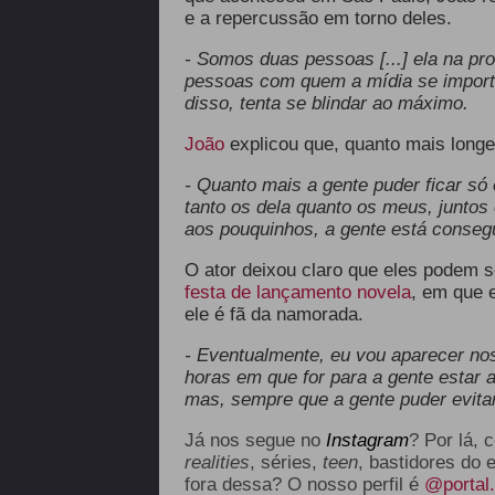
e a repercussão em torno deles.
- Somos duas pessoas [...] ela na pr
pessoas com quem a mídia se import
disso, tenta se blindar ao máximo.
João
explicou que, quanto mais longe
- Quanto mais a gente puder ficar só 
tanto os dela quanto os meus, juntos 
aos pouquinhos, a gente está conseg
O ator deixou claro que eles podem 
festa de lançamento novela
, em que 
ele é fã da namorada.
- Eventualmente, eu vou aparecer no
horas em que for para a gente estar aí
mas, sempre que a gente puder evitar
Já nos segue no
Instagram
? Por lá, 
realities
, séries,
teen
, bastidores do 
fora dessa? O nosso perfil é
@portal.