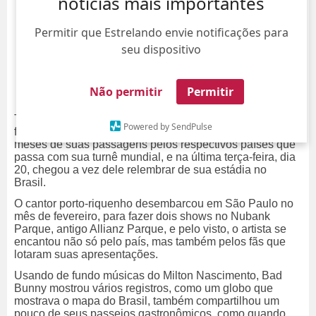
notícias mais importantes
Permitir que Estrelando envie notificações para
seu dispositivo
Não permitir
Permitir
Tradicionalmente, Bad Bunny costuma fazer
dumps
de
Powered by SendPulse
fotos e vídeos em seus
Stories
no
Instagram
após alguns
meses de suas passagens pelos respectivos países que
passa com sua turnê mundial, e na última terça-feira, dia
20, chegou a vez dele relembrar de sua estádia no
Brasil.
O cantor porto-riquenho desembarcou em São Paulo no
mês de fevereiro, para fazer dois shows no Nubank
Parque, antigo Allianz Parque, e pelo visto, o artista se
encantou não só pelo país, mas também pelos fãs que
lotaram suas apresentações.
Usando de fundo músicas do Milton Nascimento, Bad
Bunny mostrou vários registros, como um globo que
mostrava o mapa do Brasil, também compartilhou um
pouco de seus passeios gastronômicos, como quando