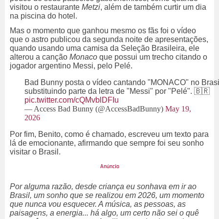
visitou o restaurante
Metzi
, além de também curtir um dia
na piscina do hotel.
Mas o momento que ganhou mesmo os fãs foi o vídeo
que o astro publicou da segunda noite de apresentações,
quando
usando uma camisa da Seleção Brasileira, ele
alterou a canção
Monaco
que possui um trecho citando o
jogador argentino Messi, pelo Pelé.
Bad Bunny posta o vídeo cantando "MONACO" no Brasi
substituindo parte da letra de "Messi" por "Pelé". 🇧🇷
pic.twitter.com/cQMvblDFIu
— Access Bad Bunny (@AccessBadBunny)
May 19,
2026
Por fim, Benito, como é chamado, escreveu um texto para
lá de emocionante, afirmando que sempre foi seu sonho
visitar o Brasil.
Por alguma razão, desde criança eu sonhava em ir ao
Brasil, um sonho que se realizou em 2026, um momento
que nunca vou esquecer. A música, as pessoas, as
paisagens, a energia... há algo, um certo não sei o quê