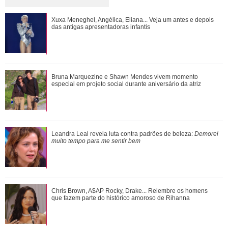
Tragam um CPF para ele! Confira tudo o que Shawn
Xuxa Meneghel, Angélica, Eliana... Veja um antes e depois
Mendes já fez no Brasil
das antigas apresentadoras infantis
Relembre as vezes que Virginia Fonseca deu um fim a
Bruna Marquezine e Shawn Mendes vivem momento
polêmicas sem rebater diretamente os fat...
especial em projeto social durante aniversário da atriz
Shawn Mendes, João Guilherme, Enzo Celulari... Relembre
Leandra Leal revela luta contra padrões de beleza:
Demorei
os amores - e affairs - de Bruna Mar...
muito tempo para me sentir bem
Inesquecíveis! Confira as frases de Friends que marcaram
Chris Brown, A$AP Rocky, Drake... Relembre os homens
gerações
que fazem parte do histórico amoroso de Rihanna