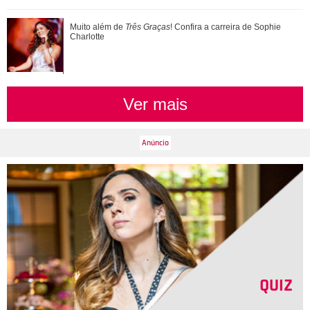
Muito além de Três Graças! Confira a carreira de Sophie
Muito além de
Três Graças
! Confira a carreira de Sophie
Charlotte
Charlotte
Ver mais
QUIZ