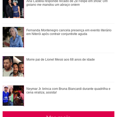
Morre pai de Lionel Messi aos 68 anos de idade
Ana Castela responde recado de Zé Felipe em
show: Um
goiano me mandou um abraço ontem
Fernanda Montenegro cancela presença em evento literário
Fernanda Montenegro cancela presença em evento literário
em Niterói após contrair conjunt...
em Niterói após contrair conjuntivite aguda
Neymar Jr. brinca com Bruna Biancardi durante quadrilha e
Morre pai de Lionel Messi aos 68 anos de idade
cena viraliza; assista!
Bruna Marquezine, Camila Cabello, Hailey Bieber...
Neymar Jr. brinca com Bruna Biancardi durante quadrilha e
Relembre os amores - e affairs - de Shawn ...
cena viraliza; assista!