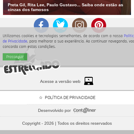
Preta Gil, Rita Lee, Paulo Gustavo... Saiba onde estão as
cinzas dos famosos
Utilizamos cookies e tecnologias semelhantes, de acordo com a nossa
Políti
de Privacidade
, para melhorar a sua experiência. Ao continuar navegando, vo
concorda com estas condições.
Prosseguir
Acesse a versão web
POLÍTICA DE PRIVACIDADE
Desenvolvido por
Bruna Marquezine, Camila Cabello, Hailey Bieber...
Relembre os amores - e
Copyright - 2026 | Todos os direitos reservados
affairs
- de Shawn Mendes