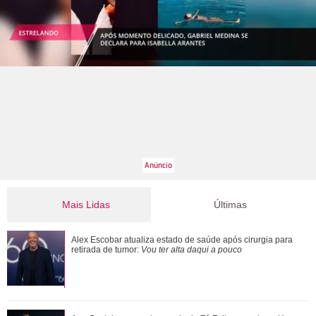
Mais Lidas
Últimas
Ana Castela responde recado de Zé Felipe em show: Um
Alex Escobar atualiza estado de saúde após cirurgia para
goiano me mandou um abraço ontem
retirada de tumor:
Vou ter alta daqui a pouco