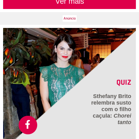
Ver mais
QUIZ
Sthefany Brito
relembra susto
com o filho
caçula:
Chorei
tanto