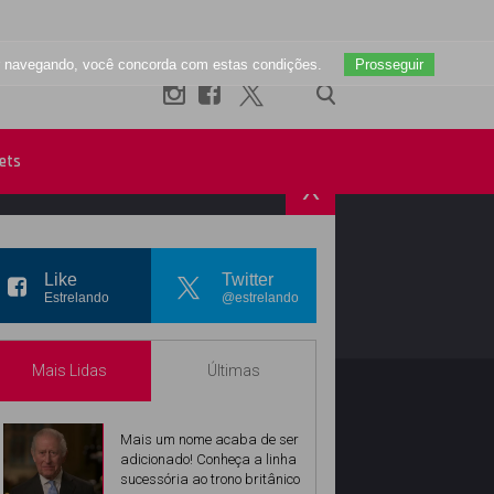
uar navegando, você concorda com estas condições.
Prosseguir
ets
X
R
INSTAGRAM
Like
Twitter
Estrelando
@estrelando
Mais Lidas
Últimas
Mais um nome acaba de ser
adicionado! Conheça a linha
sucessória ao trono britânico