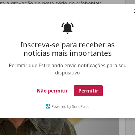
ra a gravação de nova série do
Globoplay
Pinterest
Whatsapp
Inscreva-se para receber as
notícias mais importantes
FALE CONOSCO
ANUNCIE NO ESTRELANDO
TRABALHE N
Permitir que Estrelando envie notificações para seu
dispositivo
Não permitir
Permitir
Powered by SendPulse