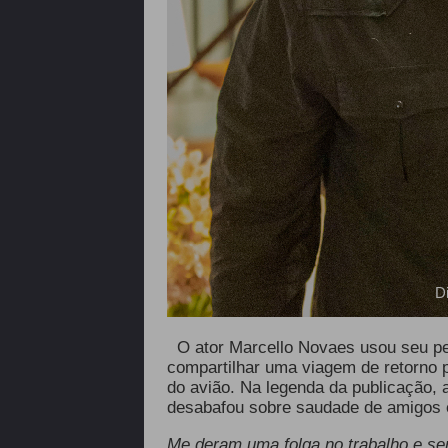
D
O ator Marcello Novaes usou seu perf
compartilhar uma viagem de retorno p
do avião. Na legenda da publicação, a
desabafou sobre saudade de amigos e
Me deram uma folga no trabalho e se