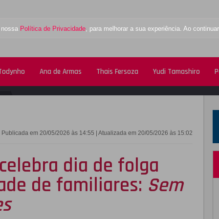
a nossa
Política de Privacidade
, para melhorar a sua experiência. Ao contin
 Todynho
Ana de Armas
Thais Fersoza
Yudi Tamashiro
P
FACEBOOK
TWITTE
Publicada em 20/05/2026 às 14:55 | Atualizada em 20/05/2026 às 15:02
celebra dia de folga
ade de familiares:
Sem
es