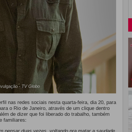
ivulgação -
TV Globo
il nas redes sociais nesta quarta-feira, dia 20, para
ara o Rio de Janeiro, através de um clique dentro
lém de dizer que foi liberado do trabalho, também
 familiares:
m pensar duas vezes, voltando pra matar a saudade