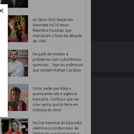
×
As
Spice Girls
lançaram
Wannabe
há 30 anos!
Relembre músicas que
marcaram o final da década
de 1990
O ESTRELANDO
POLÍTICA DE PRIVACIDADE
De galã de novelas a
problemas com substâncias
químicas... Veja as polêmicas
Desenvolvido por
que rondam Rafael Cardoso
Omar pede que Alika o
acompanhe até a agência
bancária. Confira o que vai
rolar nesta quinta-feira em
Nobreza do Amor
No Dia Nacional do Educador,
relembre os professores de
Malhação
que marcaram a