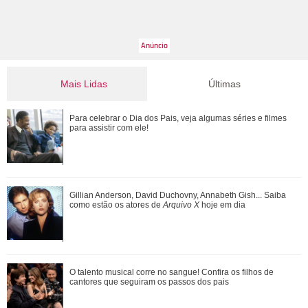
Mais Lidas
Últimas
Morre pai de Lionel Messi aos 68 anos de idade
Para celebrar o Dia dos Pais, veja algumas séries e filmes
para assistir com ele!
Ana Castela responde recado de Zé Felipe em show: Um
Gillian Anderson, David Duchovny, Annabeth Gish... Saiba
goiano me mandou um abraço ontem
como estão os atores de
Arquivo X
hoje em dia
Zé Felipe e Virgínia Fonseca aparecem juntos após
O talento musical corre no sangue! Confira os filhos de
cirurgias das filhas e cantor brinca: Ta...
cantores que seguiram os passos dos pais