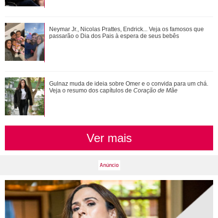
Anitta exibe look escolhido para nova turnê e detalhe no pé
Neymar Jr., Nicolas Prattes, Endrick... Veja os famosos que
chama a atenção
passarão o Dia dos Pais à espera de seus bebês
Ariana Grande faz desabafo em show sobre decisão de
Gulnaz muda de ideia sobre Omer e o convida para um chá.
pausar a carreira: Não foi uma reação...
Veja o resumo dos capítulos de
Coração de Mãe
Ver mais