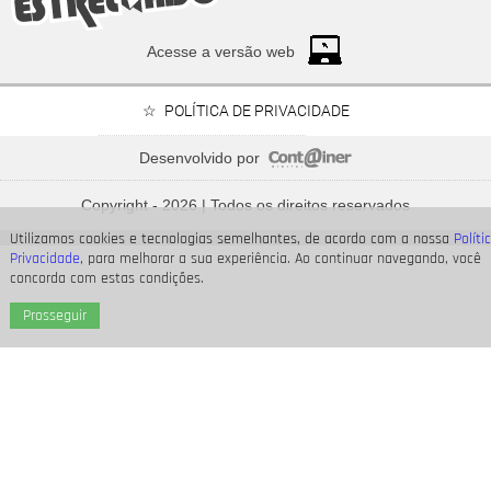
Acesse a versão web
POLÍTICA DE PRIVACIDADE
Desenvolvido por
Neymar Jr., Nicolas Prattes, Endrick... Veja os famosos
que passarão o Dia dos Pais à espera de seus bebês
Copyright - 2026 | Todos os direitos reservados
Utilizamos cookies e tecnologias semelhantes, de acordo com a nossa
Políti
Privacidade
, para melhorar a sua experiência. Ao continuar navegando, você
concorda com estas condições.
Prosseguir