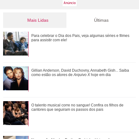
Mais Lidas
Últimas
Gulnaz muda de ideia sobre Omer e o convida para um chá.
Para celebrar o Dia dos Pais, veja algumas séries e filmes
Veja o resumo dos capítulos de Cor...
para assistir com ele!
Adriana manda Iuri procurar o anel de Arthur. Veja o resumo
Gillian Anderson, David Duchovny, Annabeth Gish... Saiba
dos capítulos de Quem Ama Cuida
como estão os atores de
Arquivo X
hoje em dia
O talento musical corre no sangue! Confira os filhos de
O talento musical corre no sangue! Confira os filhos de
cantores que seguiram os passos dos p...
cantores que seguiram os passos dos pais