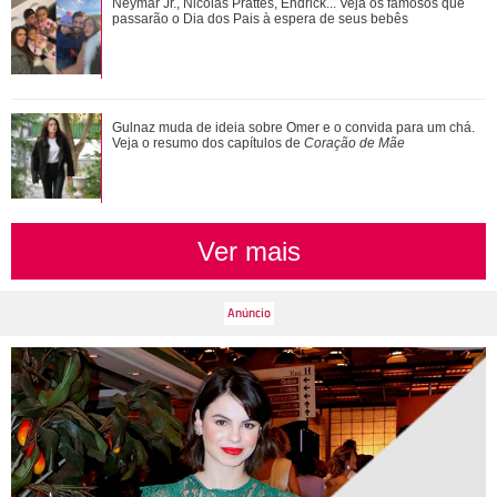
João Raul diz para Agrado que não está conseguindo
Neymar Jr., Nicolas Prattes, Endrick... Veja os famosos que
conviver com seu sucesso. Veja os resum...
passarão o Dia dos Pais à espera de seus bebês
Gulnaz muda de ideia sobre Omer e o convida para um chá.
Veja o resumo dos capítulos de
Coração de Mãe
Ver mais