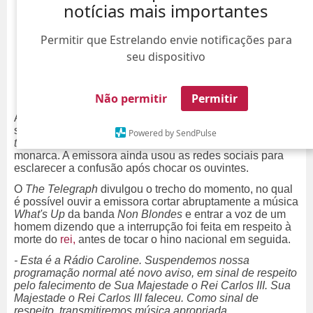
notícias mais importantes
Permitir que Estrelando envie notificações para
seu dispositivo
Não permitir
Permitir
A
Radio Caroline
emitiu um pronunciamento nas redes
sociais se desculpando ao Rei Charles III
por qualquer
Powered by SendPulse
transtorno causado
após anunciar por engano a morte do
monarca. A emissora ainda usou as redes sociais para
esclarecer a confusão após chocar os ouvintes.
O
The Telegraph
divulgou o trecho do momento, no qual
é possível ouvir a emissora cortar abruptamente a música
What's Up
da banda
Non Blondes
e entrar a voz de um
homem dizendo que a interrupção foi feita em respeito à
morte do
rei,
antes de tocar o hino nacional em seguida.
- Esta é a Rádio Caroline. Suspendemos nossa
programação normal até novo aviso, em sinal de respeito
pelo falecimento de Sua Majestade o Rei Carlos III. Sua
Majestade o Rei Carlos III faleceu. Como sinal de
respeito, transmitiremos música apropriada