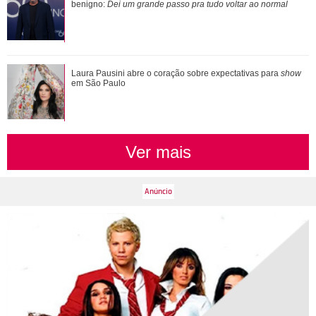
que já denunciaram violência domést...
benigno:
Dei um grande passo pra tudo voltar ao normal
Verdadeiras xérox! Confira mães e filhas famosas que são
Laura Pausini abre o coração sobre expectativas para
show
super parecidas
em São Paulo
Ver mais