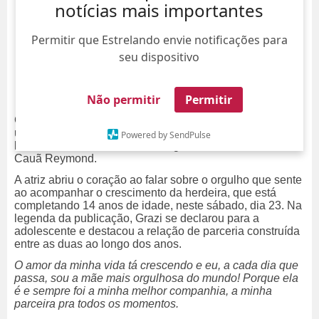
notícias mais importantes
Permitir que Estrelando envie notificações para
seu dispositivo
Não permitir
Permitir
Grazi Massafera encantou os seguidores ao compartilhar
um álbum de fotos cheios de momentos especiais ao
Powered by SendPulse
lado da filha, Sofia, fruto do antigo relacionamento com
Cauã Reymond.
A atriz abriu o coração ao falar sobre o orgulho que sente
ao acompanhar o crescimento da herdeira, que está
completando 14 anos de idade, neste sábado, dia 23. Na
legenda da publicação, Grazi se declarou para a
adolescente e destacou a relação de parceria construída
entre as duas ao longo dos anos.
O amor da minha vida tá crescendo e eu, a cada dia que
passa, sou a mãe mais orgulhosa do mundo! Porque ela
é e sempre foi a minha melhor companhia, a minha
parceira pra todos os momentos.