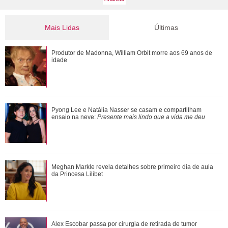
Mais Lidas
Últimas
Pyong Lee e Natália Nasser se casam e compartilham
Produtor de Madonna, William Orbit morre aos 69 anos de
ensaio na neve: Presente mais lindo que a...
idade
Ele cresceu! Veja evolução de Marcelo Sangalo, filho de
Pyong Lee e Natália Nasser se casam e compartilham
Ivete Sangalo e Daniel Cady
ensaio na neve:
Presente mais lindo que a vida me deu
Meghan Markle revela detalhes sobre primeiro dia de aula
Meghan Markle revela detalhes sobre primeiro dia de aula
da Princesa Lilibet
da Princesa Lilibet
Luiza Brunet, Ana Hickmann, Rihanna... Veja as famosas
Alex Escobar passa por cirurgia de retirada de tumor