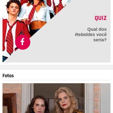
QUIZ
Qual dos
Rebeldes
você
seria?
Fotos