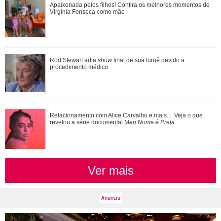
Apaixonada pelos filhos! Confira os melhores momentos de
Apaixonada pelos filhos! Confira os melhores momentos de
Virginia Fonseca como mãe
Virginia Fonseca como mãe
Kylie Jenner rouba a cena com registros de festa de
Rod Stewart adia
show
final de sua turnê devido a
aniversário antecipada: Meu coração es...
procedimento médico
Pais de três! Veja o que Zé Felipe e Virginia Fonseca já
Relacionamento com Alice Carvalho e mais.... Veja o que
revelou a série documental
Meu Nome é Preta
falaram sobre a guarda das crian�...
Ver mais