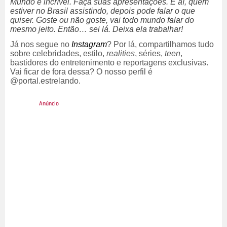
Mundo é incrível. Faça suas apresentações. E aí, quem
estiver no Brasil assistindo, depois pode falar o que
quiser. Goste ou não goste, vai todo mundo falar do
mesmo jeito. Então… sei lá. Deixa ela trabalhar!
Já nos segue no
Instagram
? Por lá, compartilhamos tudo
sobre celebridades, estilo,
realities
, séries,
teen
,
bastidores do entretenimento e reportagens exclusivas.
Vai ficar de fora dessa? O nosso perfil é
@portal.estrelando.