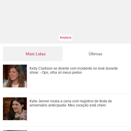
Mais Lidas
Últimas
Mais de 20 anos após divórcio, Jennifer Aniston e Brad Pitt
Kelly Clarkson se diverte com incidente no
look
durante
estariam se reaproximando, diz ...
show
:
- Ops, olha só meus peitos
Relacionamento com Alice Carvalho e mais.... Veja o que
Kylie Jenner rouba a cena com registros de festa de
revelou a série documental Meu Nome ...
aniversário antecipada:
Meu coração está cheio