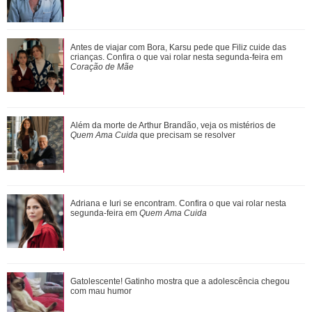
Em leilão beneficente, Neymar Jr. usa relógio de dois
Antes de viajar com Bora, Karsu pede que Filiz cuide das
milhões de reais inspirado no filme ...
crianças. Confira o que vai rolar nesta segunda-feira em
Coração de Mãe
Tia Milena afirma que amizade com Ana Paula Renault
Além da morte de Arthur Brandão, veja os mistérios de
chegou ao fim: Não foi uma decisão que ...
Quem Ama Cuida
que precisam se resolver
Ariana Grande faz desabafo em show sobre decisão de
Adriana e Iuri se encontram. Confira o que vai rolar nesta
pausar a carreira: Não foi uma reação...
segunda-feira em
Quem Ama Cuida
De Wicked a Petal... Entenda a polêmica que motivou pausa
Gatolescente! Gatinho mostra que a adolescência chegou
na carreira de Ariana Grande
com mau humor