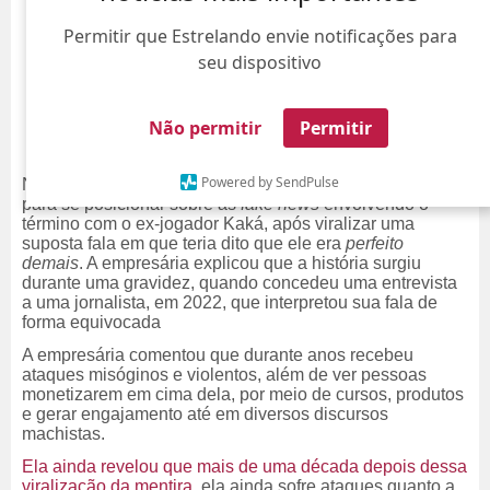
Permitir que Estrelando envie notificações para
seu dispositivo
Não permitir
Permitir
Powered by SendPulse
Nesta quinta-feira, dia 28, Carol Celico veio a público
para se posicionar sobre as
fake news
envolvendo o
término com o ex-jogador Kaká, após viralizar uma
suposta fala em que teria dito que ele era
perfeito
demais
. A empresária explicou que a história surgiu
durante uma gravidez, quando concedeu uma entrevista
a uma jornalista, em 2022, que interpretou sua fala de
forma equivocada
A empresária comentou que durante anos recebeu
ataques misóginos e violentos, além de ver pessoas
monetizarem em cima dela, por meio de cursos, produtos
e gerar engajamento até em diversos discursos
machistas.
Ela ainda revelou que mais de uma década depois dessa
viralização da mentira
, ela ainda sofre ataques quanto a