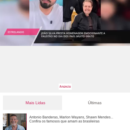
Mais Lidas
Últimas
Entre polêmicas e atuações, confira um ano a ano de Fábio
Antonio Banderas, Marlon Wayans, Shawn Mendes...
Assunção
Confira os famosos que amam as brasileiras