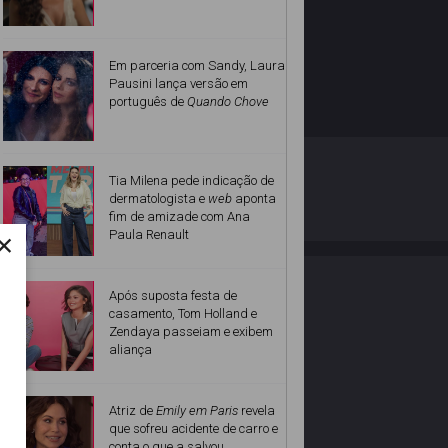
Em parceria com Sandy, Laura
Pausini lança versão em
português de
Quando Chove
O ESTRELANDO
POLÍTICA DE PRIVACIDADE
Tia Milena pede indicação de
dermatologista e
web
aponta
fim de amizade com Ana
Desenvolvido por
×
Paula Renault
Após suposta festa de
casamento, Tom Holland e
Zendaya passeiam e exibem
aliança
Atriz de
Emily em Paris
revela
que sofreu acidente de carro e
conta o que a salvou