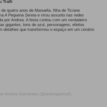
 Tralli
 de quatro anos de Manuella, filha de Ticiane
ma
A Pequena Sereia
e virou assunto nas redes
da por Andrea. A festa contou com um verdadeiro
as gigantes, tons de azul, personagens, efeitos
m detalhes que transformou o espaço em um cenário
por Andrea Guimaraes (@andreaguima5)