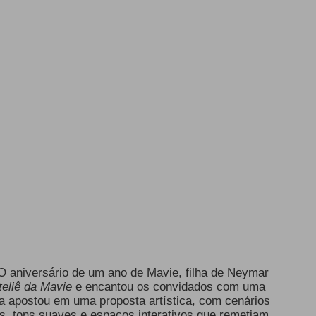
O aniversário de um ano de Mavie, filha de
Neymar
teliê da Mavie
e encantou os convidados com uma
sta apostou em uma proposta artística, com cenários
das, tons suaves e espaços interativos que remetiam