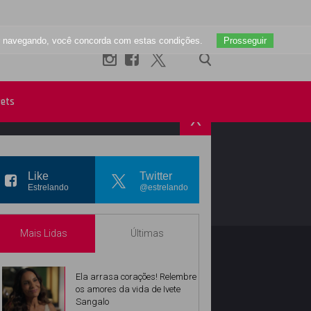
uar navegando, você concorda com estas condições.
Prosseguir
ets
X
R
INSTAGRAM
Like
Twitter
Estrelando
@estrelando
Mais Lidas
Últimas
Ela arrasa corações! Relembre
os amores da vida de Ivete
Sangalo