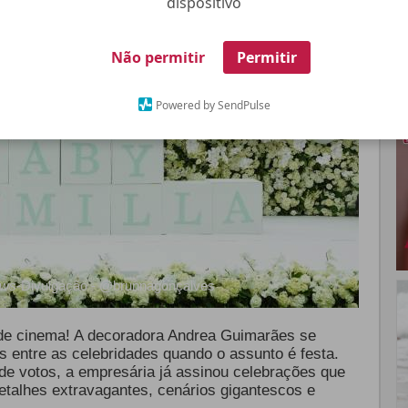
dispositivo
Não permitir
Permitir
Powered by SendPulse
ws
-Divulgação - @brunnagonçalves
de cinema! A decoradora Andrea Guimarães se
 entre as celebridades quando o assunto é festa.
 de votos, a empresária já assinou celebrações que
detalhes extravagantes, cenários gigantescos e