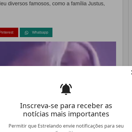
eu diversos famosos, como a família Justus,
Pinterest
Whatsapp
FALE CONOSCO
ANUNCIE NO ESTRELANDO
TRABALHE N
Inscreva-se para receber as
notícias mais importantes
Permitir que Estrelando envie notificações para seu