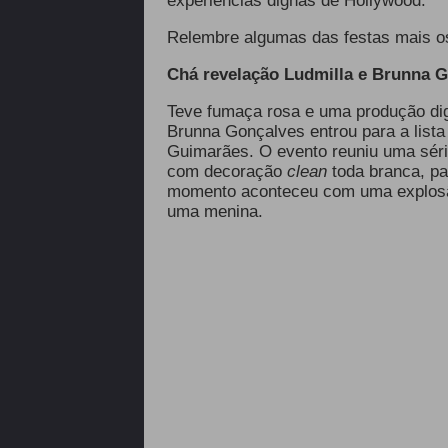
experiências dignas de Hollywood.
Relembre algumas das festas mais os
Chá revelação Ludmilla e Brunna 
Teve fumaça rosa e uma produção di
Brunna Gonçalves
entrou para a list
Guimarães. O evento reuniu uma séri
com decoração
clean
toda branca, pa
momento aconteceu com uma explosão
uma menina.