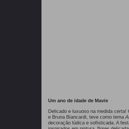
Um ano de idade de Mavie
Delicado e luxuoso na medida certa! 
e
Bruna Biancardi
, teve como tema
A
decoração lúdica e sofisticada. A fe
inspirados em pintura, flores delica