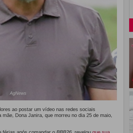
AgNews
ores ao postar um vídeo nas redes sociais
mãe, Dona Janira, que morreu no dia 25 de maio,
de férias após comandar o
BBB26,
revelou
que sua