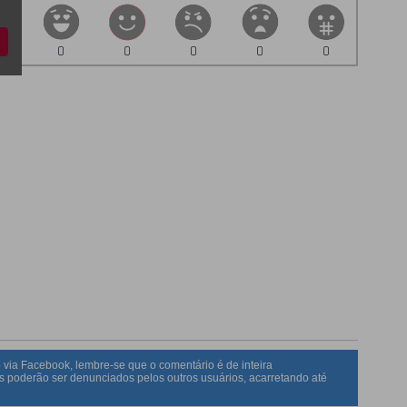
0
0
0
0
0
 via Facebook, lembre-se que o comentário é de inteira
s poderão ser denunciados pelos outros usuários, acarretando até