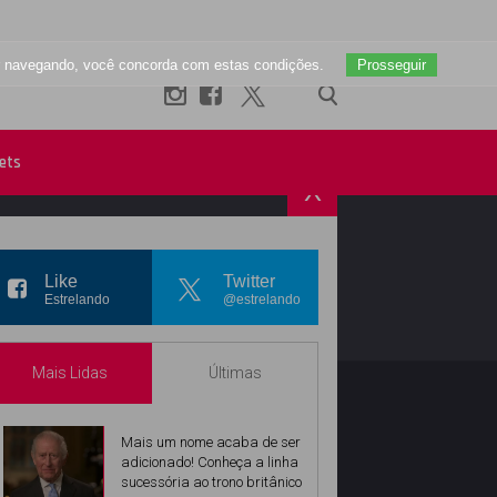
uar navegando, você concorda com estas condições.
Prosseguir
ets
X
R
INSTAGRAM
Like
Twitter
Estrelando
@estrelando
Mais Lidas
Últimas
Mais um nome acaba de ser
adicionado! Conheça a linha
sucessória ao trono britânico