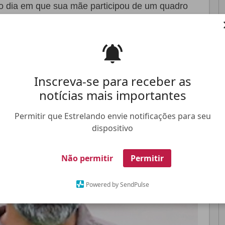
o dia em que sua mãe participou de um quadro
Pinterest
Whatsapp
Inscreva-se para receber as
FALE CONOSCO
ANUNCIE NO ESTRELANDO
TRABALHE N
notícias mais importantes
Permitir que Estrelando envie notificações para seu
dispositivo
Não permitir
Permitir
Powered by SendPulse