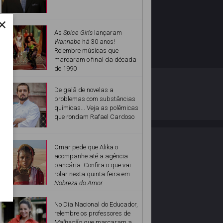
×
As
Spice Girls
lançaram
Wannabe
há 30 anos!
Relembre músicas que
marcaram o final da década
de 1990
O ESTRELANDO
POLÍTICA DE PRIVACIDADE
De galã de novelas a
problemas com substâncias
químicas... Veja as polêmicas
Desenvolvido por
que rondam Rafael Cardoso
Omar pede que Alika o
acompanhe até a agência
bancária. Confira o que vai
rolar nesta quinta-feira em
Nobreza do Amor
No Dia Nacional do Educador,
relembre os professores de
Malhação
que marcaram a