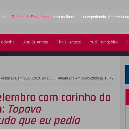
a nossa
Política de Privacidade
, para melhorar a sua experiência. Ao contin
 Todynho
Ana de Armas
Thais Fersoza
Yudi Tamashiro
P
FACEBOOK
TWITTE
Publicada em 28/05/2026 às 18:30 | Atualizada em 28/05/2026 às 18:49
elembra com carinho da
a:
Topava
udo que eu pedia