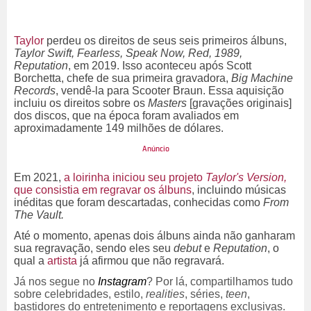
Taylor
perdeu os direitos de seus seis primeiros álbuns,
Taylor Swift, Fearless, Speak Now, Red, 1989,
Reputation
, em 2019. Isso aconteceu após Scott
Borchetta, chefe de sua primeira gravadora,
Big Machine
Records
, vendê-la para Scooter Braun. Essa aquisição
incluiu os direitos sobre os
Masters
[gravações originais]
dos discos, que na época foram avaliados em
aproximadamente 149 milhões de dólares.
Em 2021,
a loirinha iniciou seu projeto
Taylor's Version,
que consistia em regravar os álbuns
, incluindo músicas
inéditas que foram descartadas, conhecidas como
From
The Vault.
Até o momento, apenas dois álbuns ainda não ganharam
sua regravação, sendo eles seu
debut
e
Reputation
, o
qual a
artista
já afirmou que não regravará.
Já nos segue no
Instagram
? Por lá, compartilhamos tudo
sobre celebridades, estilo,
realities
, séries,
teen
,
bastidores do entretenimento e reportagens exclusivas.