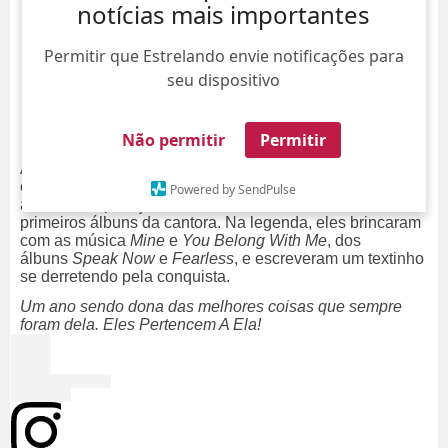
notícias mais importantes
Permitir que Estrelando envie notificações para
seu dispositivo
Não permitir
Permitir
A página oficial da equipe da Taylor Swift,
Taylor Nation
,
comemorou neste sábado, dia 30, o aniversário de um
Powered by SendPulse
ano da recuperação dos direitos autorais dos seis
primeiros álbuns da cantora. Na legenda, eles brincaram
com as música
Mine
e
You Belong With Me
, dos
álbuns
Speak Now
e
Fearless
, e escreveram um textinho
se derretendo pela conquista.
Um ano sendo dona das melhores coisas que sempre
foram dela. Eles Pertencem A Ela!