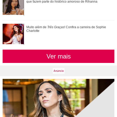
gerações
que fazem parte do histórico amoroso de Rihanna
Muito além de Três Graças! Confira a carreira de Sophie
Muito além de
Três Graças
! Confira a carreira de Sophie
Charlotte
Charlotte
Ver mais