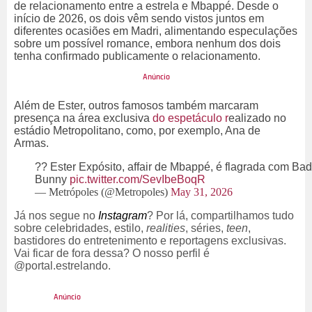
de relacionamento entre a estrela e Mbappé. Desde o
início de 2026, os dois vêm sendo vistos juntos em
diferentes ocasiões em Madri, alimentando especulações
sobre um possível romance, embora nenhum dos dois
tenha confirmado publicamente o relacionamento.
Além de Ester, outros famosos também marcaram
presença na área exclusiva
do espetáculo r
ealizado no
estádio Metropolitano, como, por exemplo, Ana de
Armas.
?? Ester Expósito, affair de Mbappé, é flagrada com Bad
Bunny
pic.twitter.com/SevIbeBoqR
— Metrópoles (@Metropoles)
May 31, 2026
Já nos segue no
Instagram
? Por lá, compartilhamos tudo
sobre celebridades, estilo,
realities
, séries,
teen
,
bastidores do entretenimento e reportagens exclusivas.
Vai ficar de fora dessa? O nosso perfil é
@portal.estrelando.