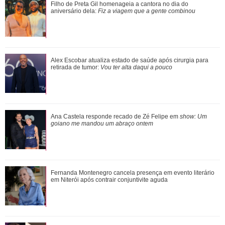
Alex Escobar atualiza estado de saúde após cirurgia para
Filho de Preta Gil homenageia a cantora no dia do
retirada de tumor: Vou ter alta da...
aniversário dela:
Fiz a viagem que a gente combinou
Adriana fica sabendo por Pedro, Cléber e André que a
Alex Escobar atualiza estado de saúde após cirurgia para
promotoria acatou as denúncias de Sue...
retirada de tumor:
Vou ter alta daqui a pouco
Ariana Grande anuncia pausa na carreira após críticas ao
Ana Castela responde recado de Zé Felipe em
show: Um
corpo
goiano me mandou um abraço ontem
Neymar Jr. brinca com Bruna Biancardi durante quadrilha e
Fernanda Montenegro cancela presença em evento literário
cena viraliza; assista!
em Niterói após contrair conjuntivite aguda