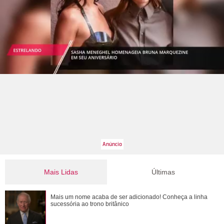
Mais Lidas
Últimas
Michelle Yeoh, Ke Huy Quan, Morgan Freeman... Saiba
Mais um nome acaba de ser adicionado! Conheça a linha
quem são os famosos que ganharam o Oscar...
sucessória ao trono britânico