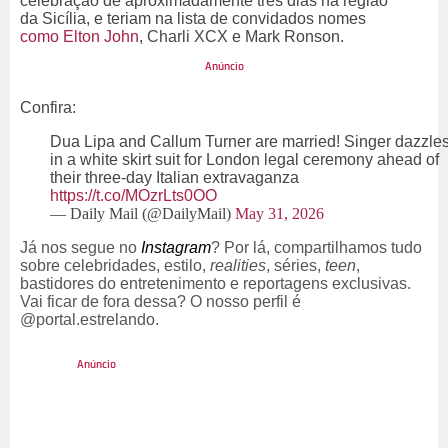
celebração de aproximadamente três dias na região
da Sicília, e teriam na lista de convidados nomes
como Elton John
, Charli XCX e Mark Ronson.
Confira:
Dua Lipa and Callum Turner are married! Singer dazzle
in a white skirt suit for London legal ceremony ahead of
their three-day Italian extravaganza
https://t.co/MOzrLts0OO
— Daily Mail (@DailyMail)
May 31, 2026
Já nos segue no
Instagram
? Por lá, compartilhamos tudo
sobre celebridades, estilo,
realities
, séries,
teen
,
bastidores do entretenimento e reportagens exclusivas.
Vai ficar de fora dessa? O nosso perfil é
@portal.estrelando.