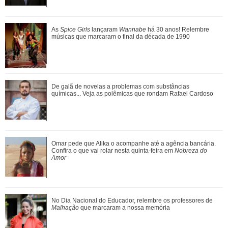
Jojo Todynho faz novo procedimento estético para definir
As
Spice Girls
lançaram
Wannabe
há 30 anos! Relembre
pernas: Muito realizada
músicas que marcaram o final da década de 1990
Ariana Grande faz desabafo em show sobre decisão de
De galã de novelas a problemas com substâncias
pausar a carreira: Não foi uma reação...
químicas... Veja as polêmicas que rondam Rafael Cardoso
Além de Ariana Grande, confira famosas que já foram
Omar pede que Alika o acompanhe até a agência bancária.
criticadas pelos corpos magros (e rebat...
Confira o que vai rolar nesta quinta-feira em
Nobreza do
Amor
No Dia Nacional do Educador, relembre os professores de
Malhação
que marcaram a nossa memória