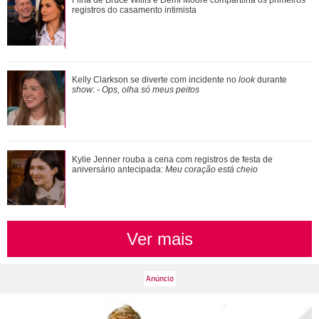
Virginia Fonseca como mãe
registros do casamento intimista
Kylie Jenner rouba a cena com registros de festa de
Kelly Clarkson se diverte com incidente no
look
durante
aniversário antecipada: Meu coração es...
show
:
- Ops, olha só meus peitos
Pais de três! Veja o que Zé Felipe e Virginia Fonseca já
Kylie Jenner rouba a cena com registros de festa de
aniversário antecipada:
Meu coração está cheio
falaram sobre a guarda das crian�...
Ver mais