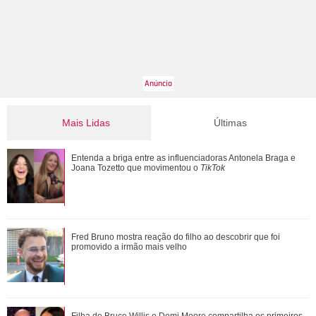
Mais Lidas
Últimas
Mais de 20 anos após divórcio, Jennifer Aniston e Brad Pitt
Entenda a briga entre as influenciadoras Antonela Braga e
estariam se reaproximando, diz ...
Joana Tozetto que movimentou o
TikTok
Relacionamento com Alice Carvalho e mais.... Veja o que
Fred Bruno mostra reação do filho ao descobrir que foi
revelou a série documental Meu Nome ...
promovido a irmão mais velho
Apaixonada pelos filhos! Confira os melhores momentos de
Filha de Bruce Willis e Demi Moore compartilha os primeiros