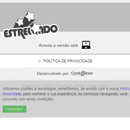
Acesse a versão web
POLÍTICA DE PRIVACIDADE
Desenvolvido por
Relacionamento com Alice Carvalho e mais.... Veja o que
revelou a série documental
Copyright - 2026 | Todos os direitos reservados
Meu Nome é Preta
Utilizamos cookies e tecnologias semelhantes, de acordo com a nossa
Políti
Privacidade
, para melhorar a sua experiência. Ao continuar navegando, você
concorda com estas condições.
Prosseguir