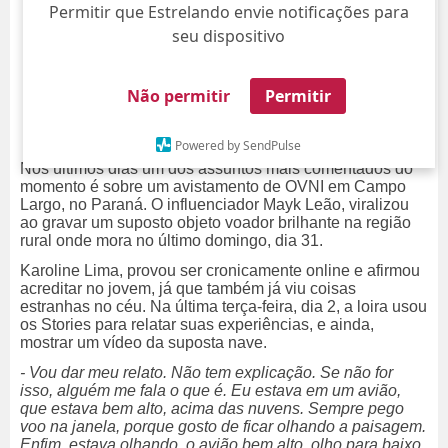
Permitir que Estrelando envie notificações para
seu dispositivo
Não permitir
Permitir
Powered by SendPulse
Nos últimos dias um dos assuntos mais comentados do
momento é sobre um avistamento de OVNI em Campo
Largo, no Paraná. O influenciador Mayk Leão, viralizou
ao gravar um suposto objeto voador brilhante na região
rural onde mora no último domingo, dia 31.
Karoline Lima, provou ser cronicamente online e afirmou
acreditar no jovem, já que também já viu coisas
estranhas no céu.
Na última terça-feira, dia 2, a loira usou
os Stories para relatar suas experiências, e ainda,
mostrar um vídeo da suposta nave.
- Vou dar meu relato. Não tem explicação. Se não for
isso, alguém me fala o que é. Eu estava em um avião,
que estava bem alto, acima das nuvens. Sempre pego
voo na janela, porque gosto de ficar olhando a paisagem.
Enfim, estava olhando, o avião bem alto, olho para baixo