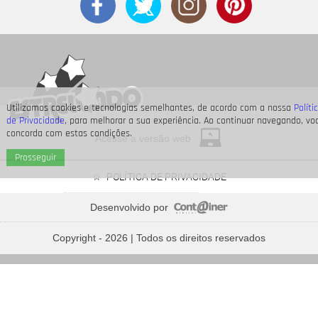
Utilizamos cookies e tecnologias semelhantes, de acordo com a nossa
Políti
de Privacidade
, para melhorar a sua experiência. Ao continuar navegando, vo
concorda com estas condições.
Acesse a versão web
Prosseguir
POLÍTICA DE PRIVACIDADE
Desenvolvido por
Bruna Marquezine, Camila Cabello, Hailey Bieber...
Relembre os amores - e
Copyright - 2026 | Todos os direitos reservados
affairs
- de Shawn Mendes