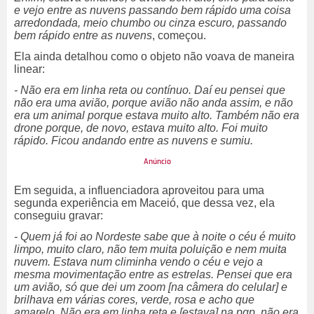
e vejo entre as nuvens passando bem rápido uma coisa
arredondada, meio chumbo ou cinza escuro, passando
bem rápido entre as nuvens
, começou.
Ela ainda detalhou como o objeto não voava de maneira
linear:
- Não era em linha reta ou contínuo. Daí eu pensei que
não era uma avião, porque avião não anda assim, e não
era um animal porque estava muito alto. Também não era
drone porque, de novo, estava muito alto. Foi muito
rápido. Ficou andando entre as nuvens e sumiu.
Em seguida, a influenciadora aproveitou para uma
segunda experiência em Maceió, que dessa vez, ela
conseguiu gravar:
- Quem já foi ao Nordeste sabe que à noite o céu é muito
limpo, muito claro, não tem muita poluição e nem muita
nuvem. Estava num climinha vendo o céu e vejo a
mesma movimentação entre as estrelas. Pensei que era
um avião, só que dei um zoom [na câmera do celular] e
brilhava em várias cores, verde, rosa e acho que
amarelo. Não era em linha reta e [estava] na pqp, não era