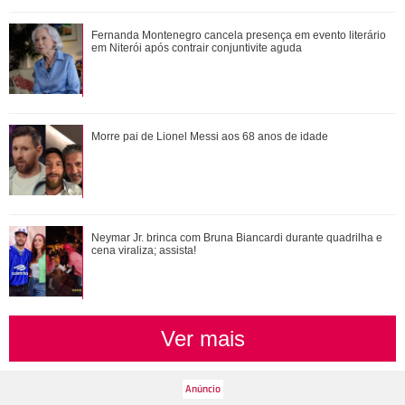
Fernanda Montenegro cancela presença em evento literário
Fernanda Montenegro cancela presença em evento literário
em Niterói após contrair conjunt...
em Niterói após contrair conjuntivite aguda
Neymar Jr. brinca com Bruna Biancardi durante quadrilha e
Morre pai de Lionel Messi aos 68 anos de idade
cena viraliza; assista!
Bruna Marquezine, Camila Cabello, Hailey Bieber...
Neymar Jr. brinca com Bruna Biancardi durante quadrilha e
Relembre os amores - e affairs - de Shawn ...
cena viraliza; assista!
Ver mais