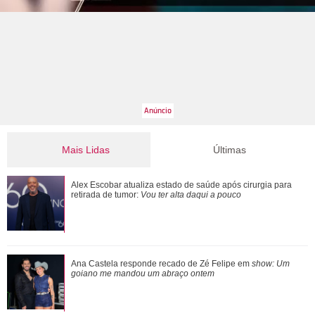
Mais Lidas
Últimas
Ana Castela responde recado de Zé Felipe em show: Um
Alex Escobar atualiza estado de saúde após cirurgia para
goiano me mandou um abraço ontem
retirada de tumor:
Vou ter alta daqui a pouco
Morre pai de Lionel Messi aos 68 anos de idade
Ana Castela responde recado de Zé Felipe em
show: Um
goiano me mandou um abraço ontem