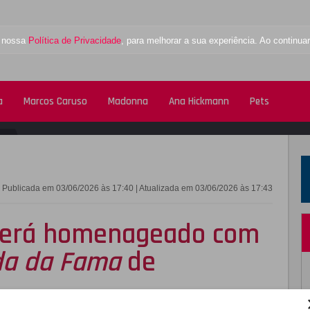
a nossa
Política de Privacidade
, para melhorar a sua experiência. Ao contin
a
Marcos Caruso
Madonna
Ana Hickmann
Pets
FACEBOOK
TWITTE
Publicada em 03/06/2026 às 17:40 | Atualizada em 03/06/2026 às 17:43
será homenageado com
da da Fama
de