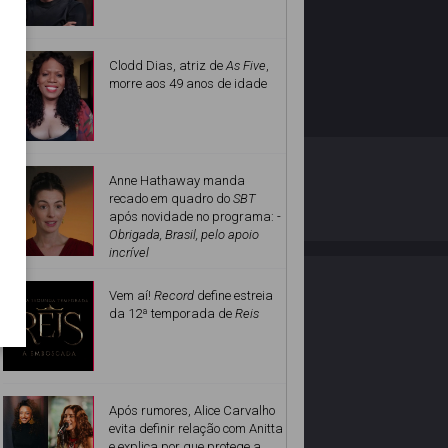
Clodd Dias, atriz de
As Five
,
morre aos 49 anos de idade
O ESTRELANDO
POLÍTICA DE PRIVACIDADE
Anne Hathaway manda
recado em quadro do
SBT
após novidade no programa: -
Desenvolvido por
Obrigada, Brasil, pelo apoio
incrível
Vem aí!
Record
define estreia
da 12ª temporada de
Reis
Após rumores, Alice Carvalho
evita definir relação com Anitta
e explica por que protege a