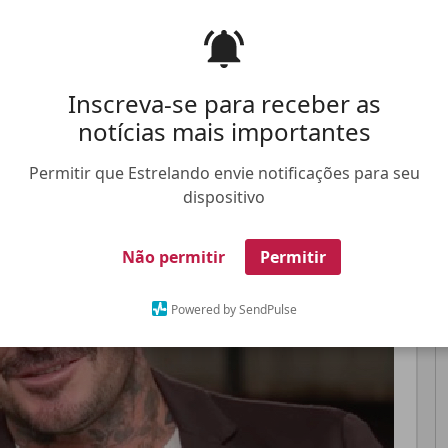
ia na presença de sua esposa, Victoria
Inscreva-se para receber as
Pinterest
Whatsapp
notícias mais importantes
FALE CONOSCO
ANUNCIE NO ESTRELANDO
TRABALHE N
Permitir que Estrelando envie notificações para seu
dispositivo
Não permitir
Permitir
Powered by SendPulse