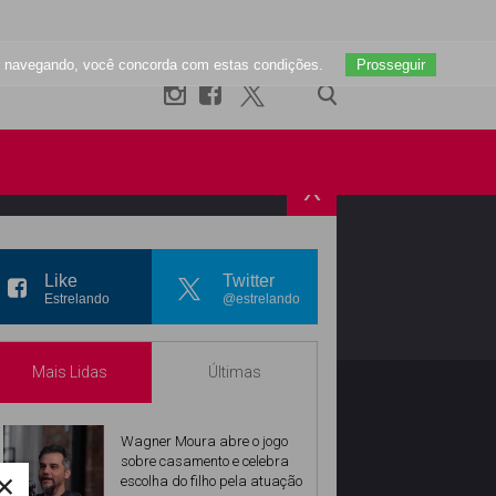
uar navegando, você concorda com estas condições.
Prosseguir
X
R
INSTAGRAM
Like
Twitter
Estrelando
@estrelando
Mais Lidas
Últimas
Wagner Moura abre o jogo
sobre casamento e celebra
×
escolha do filho pela atuação