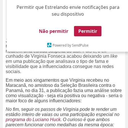
Permitir que Estrelando envie notificações para
seu dispositivo
Não permitir
Permitir
João Guiherme voltou a movimentar as redes sociais na
Powered by SendPulse
manhã desta quarta-feira, dia 3, após os internautas
notarem uma curtida suspeita do ator. Pois é, o ex-
cunhado de Virginia Fonseca acabou deixando um
like
em uma publicação que analisava o tipo de fama e
visibilidade que a influenciadora consegue nas redes
sociais.
Em meio aos xingamentos que Virginia recebeu no
Maracanã, no amistoso da Seleção Brasileira contra o
Panamá, no dia 31, a publicação fazia uma análise sobre
como visualização - seja ela positiva ou negativa - seria o
maior foco de alguns influenciadores:
No fim, seguir os passos de Virginia pode te render um
estádio inteiro de vaias ou uma participação especial no
programa do Luciano Huck
. O curioso é que ambos
parecem funcionar como medalhas da mesma época: