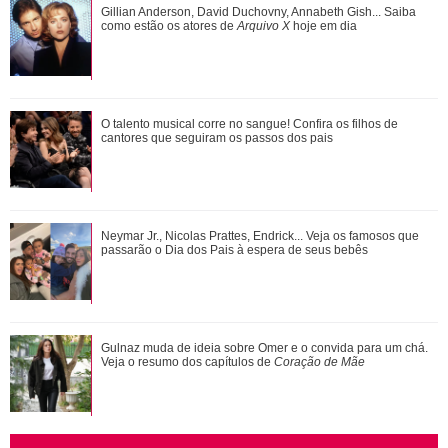
Gulnaz muda de ideia sobre Omer e o convida para um chá.
Gillian Anderson, David Duchovny, Annabeth Gish... Saiba
Veja o resumo dos capítulos de Cor...
como estão os atores de
Arquivo X
hoje em dia
Neymar Jr., Nicolas Prattes, Endrick... Veja os famosos que
O talento musical corre no sangue! Confira os filhos de
passarão o Dia dos Pais à esper...
cantores que seguiram os passos dos pais
Bruna Marquezine, Camila Cabello, Hailey Bieber...
Neymar Jr., Nicolas Prattes, Endrick... Veja os famosos que
Relembre os amores - e affairs - de Shawn ...
passarão o Dia dos Pais à espera de seus bebês
Alexandre Nero, Edson Celulari, Daniel... Veja os famosos
Gulnaz muda de ideia sobre Omer e o convida para um chá.
que foram papais mais velhos
Veja o resumo dos capítulos de
Coração de Mãe