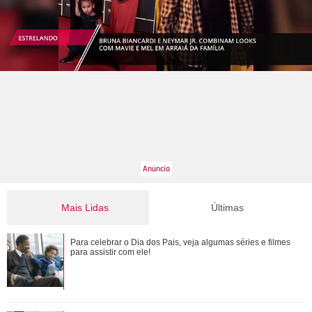
Mais Lidas
Últimas
Adriana manda Iuri procurar o anel de Arthur. Veja o resumo
Para celebrar o Dia dos Pais, veja algumas séries e filmes
dos capítulos de Quem Ama Cuida
para assistir com ele!