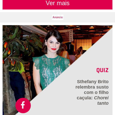
Ver mais
QUIZ
Sthefany Brito
relembra susto
com o filho
caçula:
Chorei
tanto