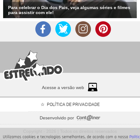
Para celebrar o Dia dos Pais, veja algumas séries e filmes
para assistir com ele!
Acesse a versão web
POLÍTICA DE PRIVACIDADE
Desenvolvido por
Neymar Jr., Nicolas Prattes, Endrick... Veja os famosos
que passarão o Dia dos Pais à espera de seus bebês
Copyright - 2026 | Todos os direitos reservados
Utilizamos cookies e tecnologias semelhantes, de acordo com a nossa
Políti