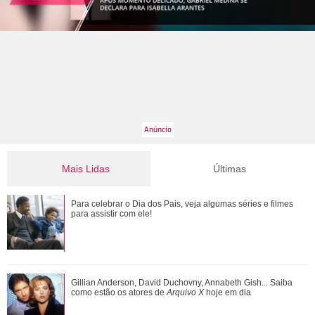
Mais Lidas
Últimas
Gulnaz muda de ideia sobre Omer e o convida para um chá.
Para celebrar o Dia dos Pais, veja algumas séries e filmes
Veja o resumo dos capítulos de Cor...
para assistir com ele!
Adriana manda Iuri procurar o anel de Arthur. Veja o resumo
Gillian Anderson, David Duchovny, Annabeth Gish... Saiba
dos capítulos de Quem Ama Cuida
como estão os atores de
Arquivo X
hoje em dia