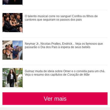
O talento musical corre no sangue! Confira os filhos de
O talento musical corre no sangue! Confira os filhos de
cantores que seguiram os passos dos p...
cantores que seguiram os passos dos pais
João Raul diz para Agrado que não está conseguindo
Neymar Jr., Nicolas Prattes, Endrick... Veja os famosos que
conviver com seu sucesso. Veja os resum...
passarão o Dia dos Pais à espera de seus bebês
Gulnaz muda de ideia sobre Omer e o convida para um chá.
Veja o resumo dos capítulos de
Coração de Mãe
Ver mais