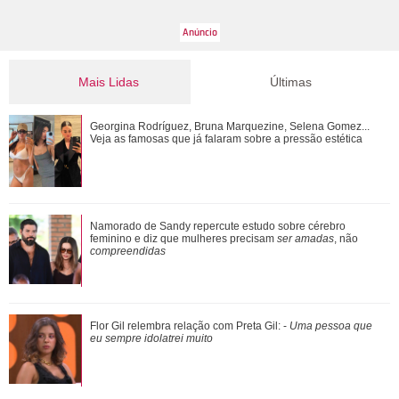
Mais Lidas
Últimas
Tony Ramos faz homenagem em aniversário de Nathalia
Georgina Rodríguez, Bruna Marquezine, Selena Gomez...
Timberg
Veja as famosas que já falaram sobre a pressão estética
De galã de novelas a problemas com substâncias
Namorado de Sandy repercute estudo sobre cérebro
químicas... Veja as polêmicas que rondam R...
feminino e diz que mulheres precisam
ser amadas
, não
compreendidas
Shawn Mendes, João Guilherme, Enzo Celulari... Relembre
Flor Gil relembra relação com Preta Gil: -
Uma pessoa que
os amores - e affairs - de Bruna Mar...
eu sempre idolatrei muito