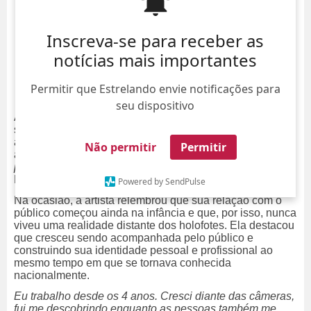
Inscreva-se para receber as
notícias mais importantes
Permitir que Estrelando envie notificações para
seu dispositivo
Angélica usou as redes sociais para fazer uma reflexão
sobre sua trajetória na televisão e a forma como lida com
a fama após décadas de exposição pública. A
Não permitir
Permitir
apresentadora comentou o tema depois de participar do
podcast Cá Entre Nós
, apresentado por Fátima
Bernardes e Bia Bonemer.
Powered by SendPulse
Na ocasião, a artista relembrou que sua relação com o
público começou ainda na infância e que, por isso, nunca
viveu uma realidade distante dos holofotes. Ela destacou
que cresceu sendo acompanhada pelo público e
construindo sua identidade pessoal e profissional ao
mesmo tempo em que se tornava conhecida
nacionalmente.
Eu trabalho desde os 4 anos. Cresci diante das câmeras,
fui me descobrindo enquanto as pessoas também me