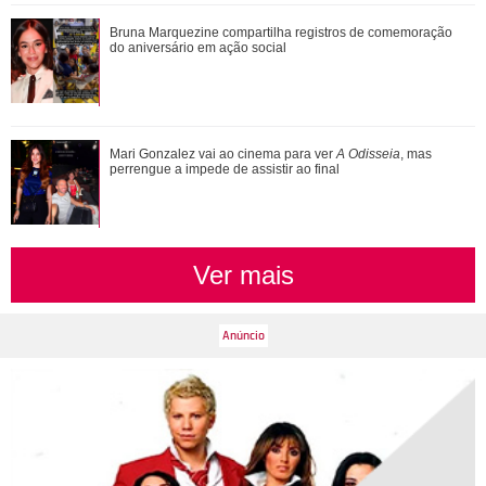
Assumidos! Kylian Mbappé abre álbum de fotos e noite de
Bruna Marquezine compartilha registros de comemoração
cinema brasileiro com Ester Expósi...
do aniversário em ação social
Mari Gonzalez vai ao cinema para ver A Odisseia, mas
Mari Gonzalez vai ao cinema para ver
A Odisseia
, mas
perrengue a impede de assistir ao final
perrengue a impede de assistir ao final
Ver mais