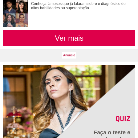
Adam Sandler anuncia Gente Grande 3 e compartilha foto
Conheça famosos que já falaram sobre o diagnóstico de
com elenco
altas habilidades ou superdotação
Ver mais
QUIZ
Faça o teste e