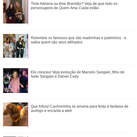
Emma Heming revela que estava noiva quando conheceu
Time Adriana ou time Brandão? Veja de que lado os
Bruce Willis: Adorava estar perto dele
personagens de
Quem Ama Cuida
estão
Leonardo compra 60 porcos e brinca ao ter dificuldade com
Relembre os famosos que são madrinhas e padrinhos - e
pagamento: Vou pedir ajuda
saiba quem são seus afilhados
Em parceria com Sandy, Laura Pausini lança versão em
Ele cresceu! Veja evolução de Marcelo Sangalo, filho de
português de Quando Chove
Ivete Sangalo e Daniel Cady
Ela arrasa corações! Relembre os amores da vida de Ivete
Que fofura! Cachorrinha se arruma para festa à fantasia de
Sangalo
aumigo e encanta a
web