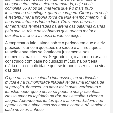
companheira, minha eterna namorada, hoje você
completa 56 anos de uma vida que é o mais puro
testemunho de milagre, garra e coragem. Olhar para você
é testemunhar a própria força da vida em movimento. Há
anos caminhamos lado a lado.
Cruzamos desertos,
enfrentamos tempestades na arena das batalhas diárias
pela sua saúde e descobrimos que, quanto maior o
desafio, maior era a nossa união,
começou.
A empresária falou ainda sobre o período em que a atriz
precisou lidar com questões de saúde e afirmou que a
relação entre elas se fortaleceu justamente nos
momentos mais difíceis. Segundo ela, o amor do casal foi
construído com base no cuidado mútuo, na parceria
diária e na cumplicidade que se tornou essencial na vida
das duas.
O que nasceu no cuidado incansável, na dedicação
mútua e na cumplicidade inabalável de uma jornada de
superação, floresceu no amor mais puro, verdadeiro e
transformador que o universo poderia nos presentear.
Nosso amor foi lapidado na dor, mas escolheu viver na
alegria. Aprendemos juntas que o amor verdadeiro não
apenas cura a alma, mas sustenta o corpo e dá sentido a
cada novo amanhecer.