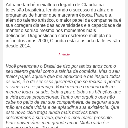
Adriane também exaltou o legado de Claudia na
televisão brasileira, lembrando o sucesso da atriz em
programas de humor que marcaram época. Para ela,
além do talento artístico, o maior papel da companheira é
sua coragem diante das adversidades e a capacidade de
manter o sorriso mesmo nos momentos mais
delicados.
Diagnosticada com esclerose múltipla no
início dos anos 2000, Claudia está afastada da televisão
desde 2014.
Você preencheu o Brasil de riso por tantos anos com o
seu talento genial como a rainha da comédia. Mas o seu
maior papel, aquele que me apaixona e me inspira todos
os dias, é o de ser essa guerreira que se recusa a perder
o sorriso e a esperança. Você merece o mundo inteiro,
merece toda a saúde, toda a paz e todas as bênçãos que
a vida possa proporcionar. Tenho um orgulho que não
cabe no peito de ser sua companheira, de segurar a sua
mão em cada vitória e de aplaudir a sua existência. Que
este novo ciclo traga ainda mais motivos para
celebrarmos a sua vida, que é o meu maior presente.
Feliz aniversário, meu grande amor. Minha vida é e
sempre será sua. Te amo!