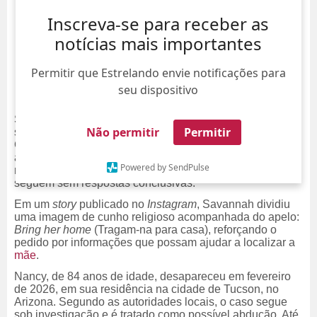
Inscreva-se para receber as
notícias mais importantes
Permitir que Estrelando envie notificações para
seu dispositivo
Savannah Guthrie voltou a se manifestar nas redes
Não permitir
Permitir
sociais sobre o desaparecimento de sua mãe, Nancy
Guthrie, que já dura mais de quatro meses. A
apresentadora do programa
Today
, compartilhou uma
Powered by SendPulse
nova mensagem em seu perfil enquanto as buscas
seguem sem respostas conclusivas.
Em um
story
publicado no
Instagram
, Savannah dividiu
uma imagem de cunho religioso acompanhada do apelo:
Bring her home
(Tragam-na para casa), reforçando o
pedido por informações que possam ajudar a localizar a
mãe
.
Nancy, de 84 anos de idade, desapareceu em fevereiro
de 2026, em sua residência na cidade de Tucson, no
Arizona. Segundo as autoridades locais, o caso segue
sob investigação e é tratado como possível abdução. Até