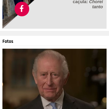
caçula:
Chorei
tanto
Fotos