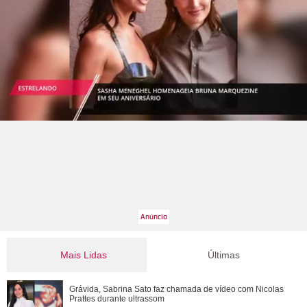
Mais Lidas
Últimas
Desejada! Relembre os gringos famosos que já se
Grávida, Sabrina Sato faz chamada de vídeo com Nicolas
derreteram por Bruna Marquezine
Prattes durante ultrassom