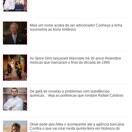
Relembre as vezes que Virginia Fonseca deu um fim a
Mais um nome acaba de ser adicionado! Conheça a linha
polêmicas sem rebater diretamente os fat...
sucessória ao trono britânico
Nicolas Prattes exibe boa forma durante corrida na orla da
As
Spice Girls
lançaram
Wannabe
há 30 anos! Relembre
Barra da Tijuca
músicas que marcaram o final da década de 1990
Grávida, Sabrina Sato faz chamada de vídeo com Nicolas
De galã de novelas a problemas com substâncias
Prattes durante ultrassom
químicas... Veja as polêmicas que rondam Rafael Cardoso
As Spice Girls lançaram Wannabe há 30 anos! Relembre
Omar pede que Alika o acompanhe até a agência bancária.
músicas que marcaram o final da déca...
Confira o que vai rolar nesta quinta-feira em
Nobreza do