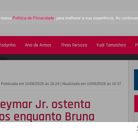
a nossa
Política de Privacidade
, para melhorar a sua experiência. Ao contin
 Todynho
Ana de Armas
Thais Fersoza
Yudi Tamashiro
P
FACEBOOK
TWITTE
Publicada em 10/06/2026 às 16:24 | Atualizada em 10/06/2026 às 16:37
eymar Jr. ostenta
ios enquanto Bruna
a em
look
inspirado no