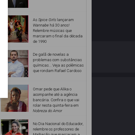
As
Spice Girls
lançaram
Wannabe
há 30 anos!
Relembre músicas que
marcaram o final da década
de 1990
O ESTRELANDO
POLÍTICA DE PRIVACIDADE
De galã de novelas a
problemas com substâncias
químicas... Veja as polêmicas
Desenvolvido por
que rondam Rafael Cardoso
Omar pede que Alika o
acompanhe até a agência
bancária. Confira o que vai
rolar nesta quinta-feira em
Nobreza do Amor
No Dia Nacional do Educador,
relembre os professores de
Malhação
que marcaram a