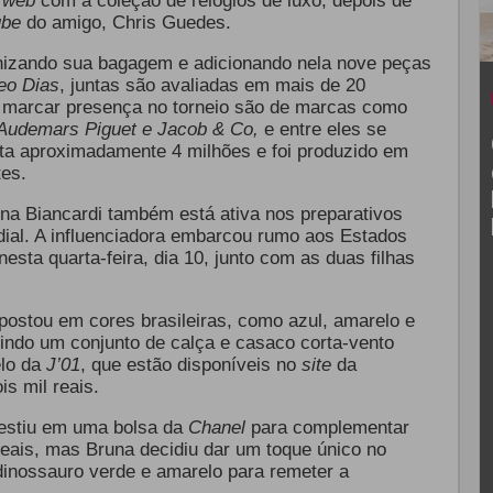
a
web
com a coleção de relógios de luxo, depois de
ube
do amigo, Chris Guedes.
izando sua bagagem e adicionando nela nove peças
eo Dias
, juntas são avaliadas em mais de 20
a marcar presença no torneio são de marcas como
, Audemars Piguet e Jacob & Co,
e entre eles se
sta aproximadamente 4 milhões e foi produzido em
tes.
na Biancardi também está ativa nos preparativos
al. A influenciadora embarcou rumo aos Estados
sta quarta-feira, dia 10, junto com as duas filhas
apostou
em cores brasileiras, como azul, amarelo e
tindo um conjunto de calça e casaco corta-vento
elo da
J’01
, que estão disponíveis no
site
da
is mil reais.
vestiu em uma bolsa da
Chanel
para complementar
 reais, mas Bruna decidiu dar um toque único no
dinossauro verde e amarelo para remeter a