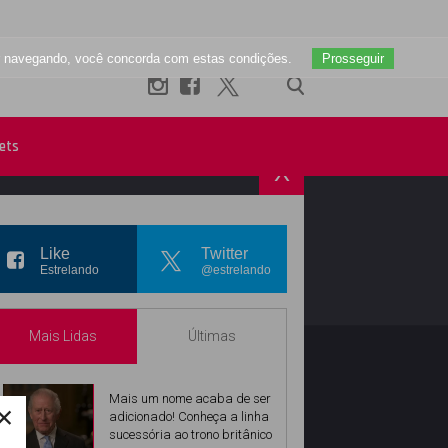
uar navegando, você concorda com estas condições.
Prosseguir
ets
X
R
INSTAGRAM
Like
Twitter
Estrelando
@estrelando
Mais Lidas
Últimas
Mais um nome acaba de ser
×
adicionado! Conheça a linha
sucessória ao trono britânico