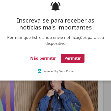
r a camisa da Seleção Brasileira e a esposa do
 para apoia-lo
Inscreva-se para receber as
notícias mais importantes
Permitir que Estrelando envie notificações para seu
Pinterest
Whatsapp
FALE CONOSCO
ANUNCIE NO ESTRELANDO
TRABALHE N
dispositivo
Não permitir
Permitir
Powered by SendPulse