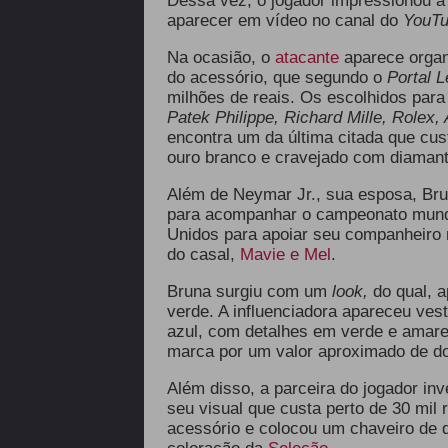
Dessa vez, o jogador impressionou 
aparecer em vídeo no canal do
YouT
Na ocasião, o
atacante
aparece organ
do acessório, que segundo o
Portal L
milhões de reais. Os escolhidos par
Patek Philippe, Richard Mille, Rolex
encontra um da última citada que cu
ouro branco e cravejado com diaman
Além de Neymar Jr., sua esposa, Bru
para acompanhar o campeonato mundi
Unidos para apoiar seu companheiro ne
do casal,
Mavie e Mel
.
Bruna surgiu com um
look,
do qual, 
verde. A influenciadora apareceu ves
azul, com detalhes em verde e amar
marca
por um valor aproximado de do
Além disso, a parceira do jogador in
seu visual que custa perto de 30 mil
acessório e colocou um chaveiro de 