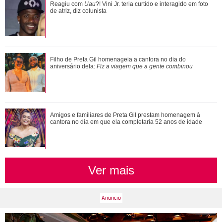
Preta Gil, Rita Lee, Paulo Gustavo... Saiba onde estão as
Reagiu com
Uau
?! Vini Jr. teria curtido e interagido em foto
cinzas dos famosos
de atriz, diz colunista
Confira filmes em que as cenas de sexo foram reais
Filho de Preta Gil homenageia a cantora no dia do
aniversário dela:
Fiz a viagem que a gente combinou
Ariana Grande faz desabafo em show sobre decisão de
Amigos e familiares de Preta Gil prestam homenagem à
pausar a carreira: Não foi uma reação...
cantora no dia em que ela completaria 52 anos de idade
Ver mais