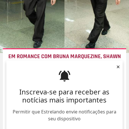
EM ROMANCE COM BRUNA MARQUEZINE, SHAWN
MENDES DESEMBARCA NO RIO DE JANEIRO ANTES
×
DO DIA DOS NAMORADOS
08/Ago/
Inscreva-se para receber as
notícias mais importantes
Permitir que Estrelando envie notificações para
seu dispositivo