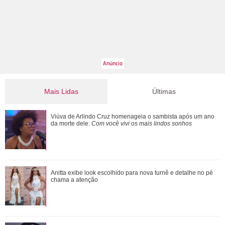
Mais Lidas
Últimas
Zé Felipe manda recado para Ana Castela durante show e
Viúva de Arlindo Cruz homenageia o sambista após um ano
pede segredo: - Dá problema
da morte dele:
Com você vivi os mais lindos sonhos
Amigos e familiares de Preta Gil prestam homenagem à
Anitta exibe look escolhido para nova turnê e detalhe no pé
cantora no dia em que ela completaria 5...
chama a atenção