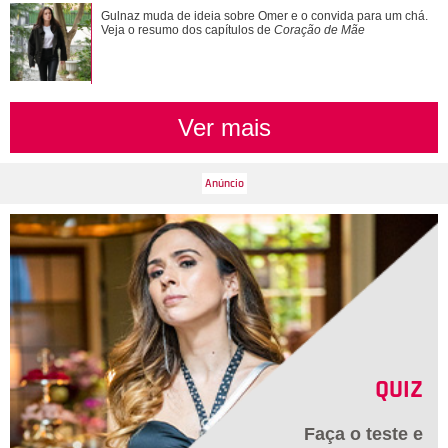
Alexandre Nero, Edson Celulari, Daniel... Veja os famosos
Gulnaz muda de ideia sobre Omer e o convida para um chá.
que foram papais mais velhos
Veja o resumo dos capítulos de
Coração de Mãe
Ver mais
QUIZ
Faça o teste e