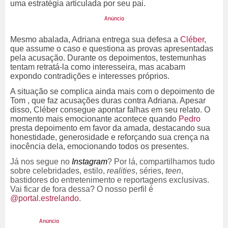
uma estratégia articulada por seu pai.
Mesmo abalada, Adriana entrega sua defesa a
Cléber
,
que assume o caso e questiona as provas apresentadas
pela acusação. Durante os depoimentos, testemunhas
tentam retratá-la como interesseira, mas acabam
expondo contradições e interesses próprios.
A situação se complica ainda mais com o depoimento de
Tom , que faz acusações duras contra Adriana. Apesar
disso, Cléber consegue apontar falhas em seu relato. O
momento mais emocionante acontece quando
Pedro
presta depoimento em favor da amada, destacando sua
honestidade, generosidade e reforçando sua crença na
inocência dela, emocionando todos os presentes.
Já nos segue no
Instagram
? Por lá, compartilhamos tudo
sobre celebridades, estilo,
realities
, séries,
teen
,
bastidores do entretenimento e reportagens exclusivas.
Vai ficar de fora dessa? O nosso perfil é
@portal.estrelando
.