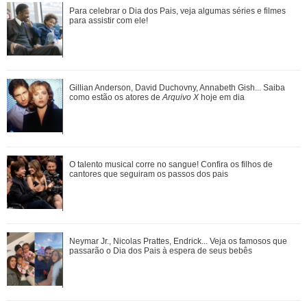
Adriana manda Iuri procurar o anel de Arthur. Veja o resumo
Para celebrar o Dia dos Pais, veja algumas séries e filmes
dos capítulos de Quem Ama Cuida
para assistir com ele!
Gulnaz muda de ideia sobre Omer e o convida para um chá.
Gillian Anderson, David Duchovny, Annabeth Gish... Saiba
Veja o resumo dos capítulos de Cor...
como estão os atores de
Arquivo X
hoje em dia
Neymar Jr., Nicolas Prattes, Endrick... Veja os famosos que
O talento musical corre no sangue! Confira os filhos de
passarão o Dia dos Pais à esper...
cantores que seguiram os passos dos pais
Bruna Marquezine, Camila Cabello, Hailey Bieber...
Neymar Jr., Nicolas Prattes, Endrick... Veja os famosos que
Relembre os amores - e affairs - de Shawn ...
passarão o Dia dos Pais à espera de seus bebês