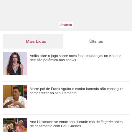
Mais Lidas
Últimas
Apaixonados! Pocah e namorado curtem mar, futevôlei e
Anitta abre o jogo sobre nova fase, mudanças no visual e
trocam beijos na praia
decisão polêmica nos
shows
Morre pai de Frank Aguiar e cantor lamenta não conseguir
Morre pai de Frank Aguiar e cantor lamenta não conseguir
comparecer ao sepultamento
comparecer ao sepultamento
Pyong Lee e Natália Nasser se casam e compartilham
Ana Hickmann se emociona durante chá de
lingerie
antes
ensaio na neve: Presente mais lindo que a...
de casamento com Edu Guedes