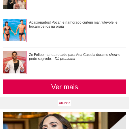
Bruna Biancardi vai disfarçada para 25 de março enquanto
Apaixonados! Pocah e namorado curtem mar, futevôlei e
prepara festa junina fora de époc...
trocam beijos na praia
Bruna Marquezine comemora 31 anos e ganha declaração
Zé Felipe manda recado para Ana Castela durante
show
e
de marido de Sasha Meneghel: Cunhada d...
pede segredo:
- Dá problema
Ver mais