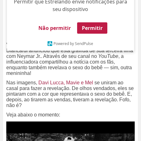
Permitir que Estrelando envie notificações para
seu dispositivo
Não permitir
Permitir
Powered by SendPulse
Vem
baby
por aí! Nesta segunda-feira, dia 15, Bruna
Biancardi anunciou que está grávida de sua terceira filha
com Neymar Jr.. Através de seu canal no
YouTube
, a
influenciadora compartilhou a notícia com os fãs,
enquanto também revelava o sexo do bebê — sim, outra
menininha!
Nas imagens,
Davi Lucca, Mavie e Mel
se uniram ao
casal para fazer a revelação. De olhos vendados, eles se
pintaram com a cor que representava o sexo do bebê. E,
depois, ao tirarem as vendas, tiveram a revelação. Fofo,
não é?
Veja abaixo o momento: