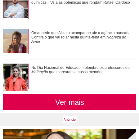
corpo
químicas... Veja as polêmicas que rondam Rafael Cardoso
Agrado e Eduarda são prejudicadas pela proximidade com
Omar pede que Alika o acompanhe até a agência bancária.
João Raul. Saiba o que vai acontece...
Confira o que vai rolar nesta quinta-feira em
Nobreza do
Amor
No Dia Nacional do Educador, relembre os professores de
Malhação
que marcaram a nossa memória
Ver mais