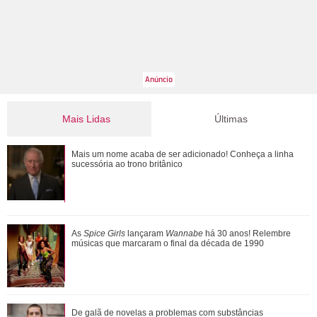
Mais Lidas
Últimas
Jojo Todynho faz novo procedimento estético para definir
Mais um nome acaba de ser adicionado! Conheça a linha
pernas: Muito realizada
sucessória ao trono britânico
Entenda a dinâmica do NCT e relembre quem já fez parte
As
Spice Girls
lançaram
Wannabe
há 30 anos! Relembre
grupo de K-Pop
músicas que marcaram o final da década de 1990
Ariana Grande anuncia pausa na carreira após críticas ao
De galã de novelas a problemas com substâncias