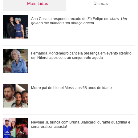
Mais Lidas
Últimas
Ana Castela responde recado de Zé Felipe em show: Um
Ana Castela responde recado de Zé Felipe em
show: Um
goiano me mandou um abraço ontem
goiano me mandou um abraço ontem
Morre pai de Lionel Messi aos 68 anos de idade
Fernanda Montenegro cancela presença em evento literário
em Niterói após contrair conjuntivite aguda
Fernanda Montenegro cancela presença em evento literário
Morre pai de Lionel Messi aos 68 anos de idade
em Niterói após contrair conjunt...
Neymar Jr. brinca com Bruna Biancardi durante quadrilha e
Neymar Jr. brinca com Bruna Biancardi durante quadrilha e
cena viraliza; assista!
cena viraliza; assista!