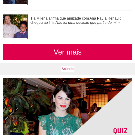
Bruna Marquezine, Camila Cabello, Hailey Bieber...
Tia Milena afirma que amizade com Ana Paula Renault
Relembre os amores - e affairs - de Shawn ...
chegou ao fim:
Não foi uma decisão que partiu de mim
Ver mais
QUIZ