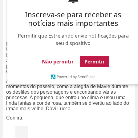
Inscreva-se para receber as
notícias mais importantes
Permitir que Estrelando envie notificações para
seu dispositivo
Bruna Biancardi e Carol Dantas estão nos Estados
Unidos para acompanhar de perto os jogos da Seleção
Brasileira. A atual esposa e a ex de Neymar Jr.
aproveitaram a última quarta-feira, dia 17, para curtir um
Não permitir
Permitir
passeio no parque
Magic Kingdom
, da Disney, em
Orlando.
Powered by SendPulse
Através dos
stories
,
Bruna compartilhou
diversos
momentos do passeio, como a alegria de Mavie durante
os desfiles dos personagens e encontrando várias
princesas. A pequena, que entrou no clima e usou uma
linda fantasia cor de rosa, também se divertiu ao lado do
irmão mais velho, Davi Lucca.
Confira: