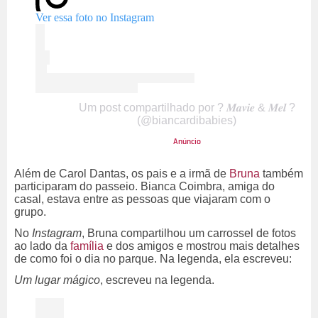
Ver essa foto no Instagram
Um post compartilhado por ? 𝑴𝒂𝒗𝒊𝒆 & 𝑴𝒆𝒍 ?
(@biancardibabies)
Além de Carol Dantas, os pais e a irmã de
Bruna
também
participaram do passeio. Bianca Coimbra, amiga do
casal, estava entre as pessoas que viajaram com o
grupo.
No
Instagram
, Bruna compartilhou um carrossel de fotos
ao lado da
família
e dos amigos e mostrou mais detalhes
de como foi o dia no parque. Na legenda, ela escreveu:
Um lugar mágico
, escreveu na legenda.