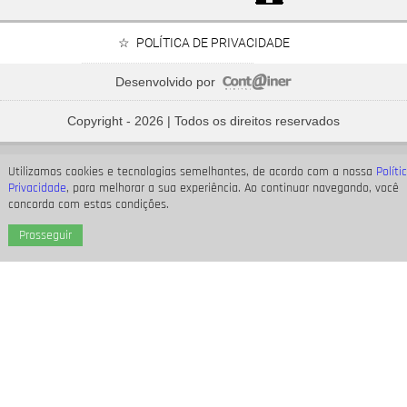
POLÍTICA DE PRIVACIDADE
Desenvolvido por
Bruna Marquezine, Camila Cabello, Hailey Bieber...
Relembre os amores - e
Copyright - 2026 | Todos os direitos reservados
affairs
- de Shawn Mendes
Utilizamos cookies e tecnologias semelhantes, de acordo com a nossa
Políti
Privacidade
, para melhorar a sua experiência. Ao continuar navegando, você
concorda com estas condições.
Prosseguir