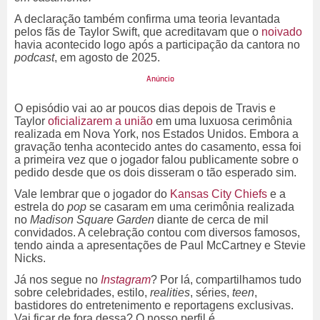
A declaração também confirma uma teoria levantada
pelos fãs de Taylor Swift, que acreditavam que o
noivado
havia acontecido logo após a participação da cantora no
podcast
, em agosto de 2025.
O episódio vai ao ar poucos dias depois de Travis e
Taylor
oficializarem a união
em uma luxuosa cerimônia
realizada em Nova York, nos Estados Unidos. Embora a
gravação tenha acontecido antes do casamento, essa foi
a primeira vez que o jogador falou publicamente sobre o
pedido desde que os dois disseram o tão esperado sim.
Vale lembrar que o jogador do
Kansas City Chiefs
e a
estrela do
pop
se casaram em uma cerimônia realizada
no
Madison Square Garden
diante de cerca de mil
convidados. A celebração contou com diversos famosos,
tendo ainda a apresentações de Paul McCartney e Stevie
Nicks.
Já nos segue no
Instagram
? Por lá, compartilhamos tudo
sobre celebridades, estilo,
realities
, séries,
teen
,
bastidores do entretenimento e reportagens exclusivas.
Vai ficar de fora dessa? O nosso perfil é