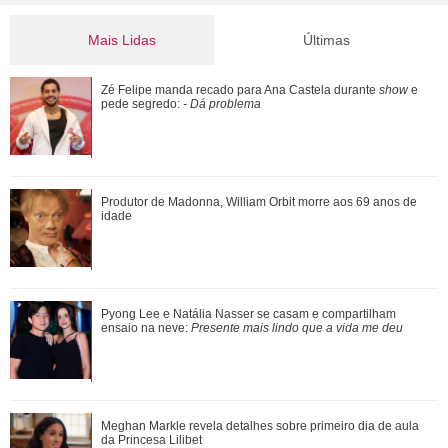
Mais Lidas
Últimas
Pyong Lee e Natália Nasser se casam e compartilham
Zé Felipe manda recado para Ana Castela durante
show
e
ensaio na neve: Presente mais lindo que a...
pede segredo:
- Dá problema
Ele cresceu! Veja evolução de Marcelo Sangalo, filho de
Produtor de Madonna, William Orbit morre aos 69 anos de
Ivete Sangalo e Daniel Cady
idade
Meghan Markle revela detalhes sobre primeiro dia de aula
Pyong Lee e Natália Nasser se casam e compartilham
da Princesa Lilibet
ensaio na neve:
Presente mais lindo que a vida me deu
Luiza Brunet, Ana Hickmann, Rihanna... Veja as famosas
Meghan Markle revela detalhes sobre primeiro dia de aula
que já denunciaram violência domést...
da Princesa Lilibet