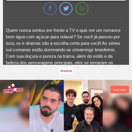
Quem nunca sentou em frente a TV e quis ver um romance
bem água com açúcar para relaxar? Se você já passou por
isso, os k-dramas são a escolha certa para você! As séries
sul-coreanas estão dominando os
streamings
brasileiros.
Com sua doçura e pureza na trama, além do estilo e da
beleza dos personagens principais, eles se tornaram os
queridinhos nas plataformas em pouco tempo. Exemplo disso
é
Pousando no Amor
, história sobre uma herdeira sul-coreana
que cai na Coreia do Norte por acidente enquanto praticava
parapente. Ela é socorrida por um oficial do exército, que a
Leia mais
ajuda a se esconder e eventualmente retornar à terra natal. Os
protagonistas são interpretados por Son Ye-jin e Hyun Bin, que
se apaixonaram também na vida real, se casaram e hoje são
papais. A seguir, confira uma lista de títulos para se derreter de
amores!