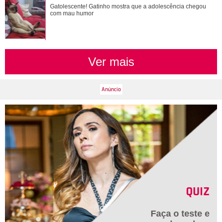
Gatolescente! Gatinho mostra que a adolescência chegou
Gatolescente! Gatinho mostra que a adolescência chegou
com mau humor
com mau humor
Ver mais
QUIZ
Faça o teste e