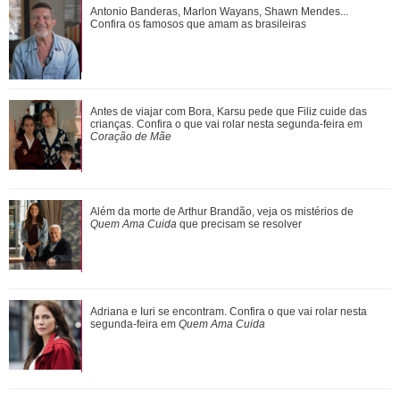
Antonio Banderas, Marlon Wayans, Shawn Mendes...
Antonio Banderas, Marlon Wayans, Shawn Mendes...
Confira os famosos que amam as brasileiras
Confira os famosos que amam as brasileiras
Agrado desabafa com Eduarda sobre sua decepção com
Antes de viajar com Bora, Karsu pede que Filiz cuide das
João Raul. Saiba o que vai acontecer em...
crianças. Confira o que vai rolar nesta segunda-feira em
Coração de Mãe
Jim Curtis, Brad Pitt, Justin Theroux... Relembre os amores
Além da morte de Arthur Brandão, veja os mistérios de
da vida de Jennifer Aniston
Quem Ama Cuida
que precisam se resolver
Além da morte de Arthur Brandão, veja os mistérios de
Adriana e Iuri se encontram. Confira o que vai rolar nesta
Quem Ama Cuida que precisam se resol...
segunda-feira em
Quem Ama Cuida