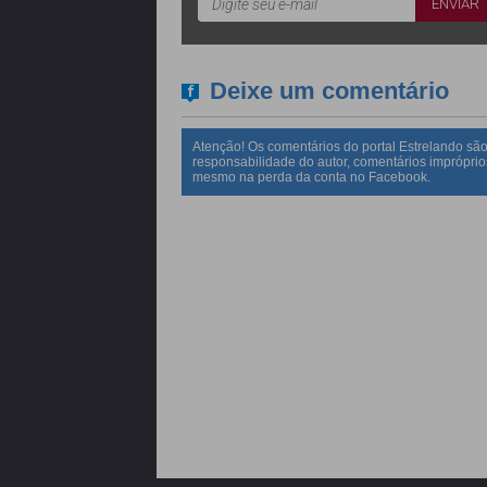
Deixe um comentário
Atenção! Os comentários do portal Estrelando são
responsabilidade do autor, comentários impróprio
mesmo na perda da conta no Facebook.