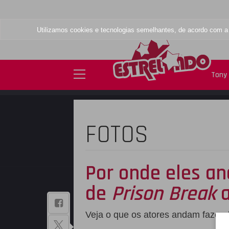
Utilizamos cookies e tecnologias semelhantes, de acordo com 
Tony
FOTOS
Por onde eles a
de
Prison Break
a
BAIXE NOSSO
Veja o que os atores andam fazen
APLICATIVO