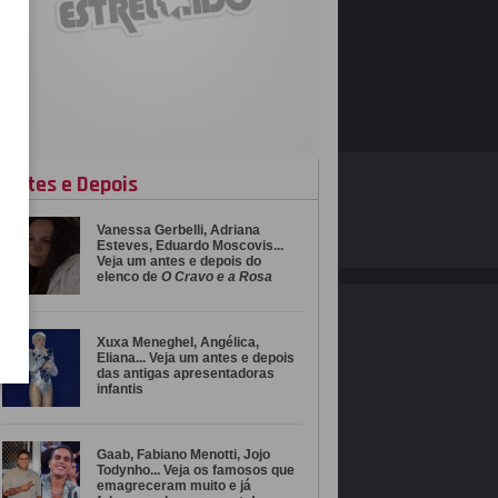
Antes e Depois
O ESTRELANDO
POLÍTICA DE PRIVACIDADE
Vanessa Gerbelli, Adriana
Desenvolvido por
Esteves, Eduardo Moscovis...
Veja um antes e depois do
elenco de
O Cravo e a Rosa
Xuxa Meneghel, Angélica,
Eliana... Veja um antes e depois
das antigas apresentadoras
infantis
Gaab, Fabiano Menotti, Jojo
Todynho... Veja os famosos que
emagreceram muito e já