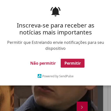
Inscreva-se para receber as
notícias mais importantes
FALE CONOSCO
ANUNCIE NO ESTRELANDO
TRABALHE N
Permitir que Estrelando envie notificações para seu
dispositivo
X
Não permitir
Permitir
Powered by SendPulse