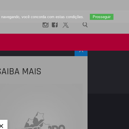
uar navegando, você concorda com estas condições.
Prosseguir
X
SAIBA MAIS
R
INSTAGRAM
×