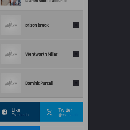
falaram sobre o assunto!
prison break
+
Wentworth Miller
+
Dominic Purcell
+
Like
Twitter
Estrelando
@estrelando