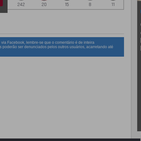
242
20
15
8
11
 via Facebook, lembre-se que o comentário é de inteira
s poderão ser denunciados pelos outros usuários, acarretando até