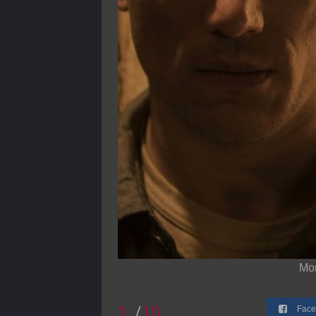
Mo
1
/
10
Face