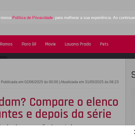
a nossa
Política de Privacidade
, para melhorar a sua experiência. Ao contin
 Ramos
Flora Gil
Mavie
Lauana Prado
Pets
FACEBOOK
TWITTE
Publicada em 02/06/2025 às 00:00 | Atualizada em 31/05/2025 às 08:23
ndam? Compare o elenco
ntes e depois da série
do desde a gravação do seriado