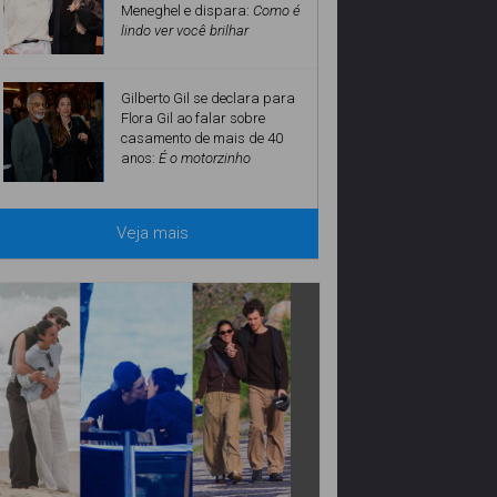
Meneghel e dispara:
Como é
lindo ver você brilhar
Gilberto Gil se declara para
Flora Gil ao falar sobre
casamento de mais de 40
anos:
É o motorzinho
Veja mais