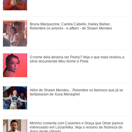
Agrado e Eduarda são prejudicadas pela proximidade com
Bruna Marquezine, Camila Cabello, Hailey Bieber...
João Raul. Saiba o que vai acontece...
Relembre os amores - e
affairs
- de Shawn Mendes
Fernanda Torres cantando, Kaká tentando dar estrela...
O nome dela deveria ser Pedra? Veja o que mais revelou a
Relembre os micos que famosos já pag...
série documental
Meu Nome é Preta
Pedro comemora o estado de saúde de Bruna. Confira o
Além de Shawn Mendes... Relembre os famosos que já se
que vai rolar neste sábado em Quem Ama...
fantasiaram de Xuxa Meneghel
Veja tudo sobre a bariátrica e a evolução do corpo de Jojo
Mirinho comenta com Casemiro e Graça que Omar parece
Todynho
interessado em Lúcia/Alika. Veja o resumo de
Nobreza do
Amor
deste sábado