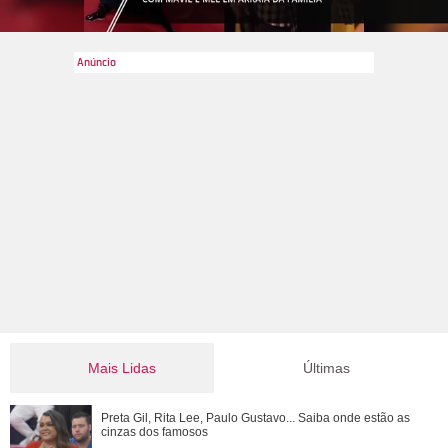
Mais Lidas
Últimas
Preta Gil, Rita Lee, Paulo Gustavo... Saiba onde estão as
Preta Gil, Rita Lee, Paulo Gustavo... Saiba onde estão as
cinzas dos famosos
cinzas dos famosos