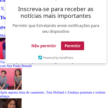
Estrelando
Inscreva-se para receber as
notícias mais importantes
Twitter
Permitir que Estrelando envie notificações para
@estrelando
seu dispositivo
Mais Lidas
Últimas
Não permitir
Permitir
Powered by SendPulse
Tia Milena pede indicação de dermatologista e
web
aponta fim de amizade
com Ana Paula Renault
Após suposta festa de casamento, Tom Holland e Zendaya passeiam e exibem
aliança