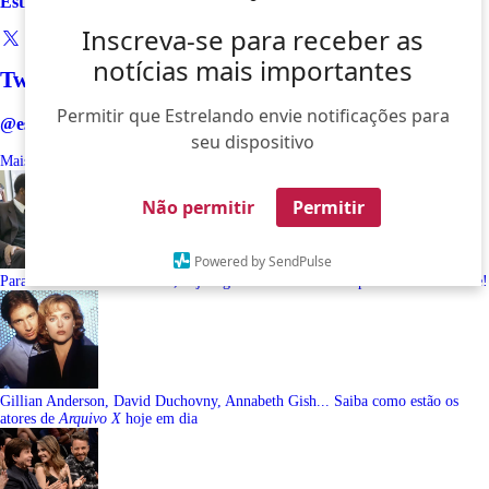
Estrelando
Inscreva-se para receber as
notícias mais importantes
Twitter
Permitir que Estrelando envie notificações para
@estrelando
seu dispositivo
Mais Lidas
Últimas
Não permitir
Permitir
Powered by SendPulse
Para celebrar o Dia dos Pais, veja algumas séries e filmes para assistir com ele!
Gillian Anderson, David Duchovny, Annabeth Gish... Saiba como estão os
atores de
Arquivo X
hoje em dia