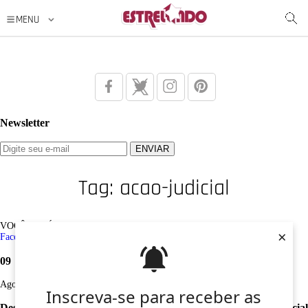
Newsletter
Tag: acao-judicial
VOCÊ ESTÁ AQUI: Tag /
acao-judicial
×
Facebook
Twitter
Google+
Instagram
Pinterest
09
Ago
Inscreva-se para receber as
Desculpe, não foi encontrado nenhum registro sobre: acao-judicial