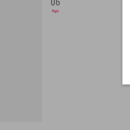
06
Ago