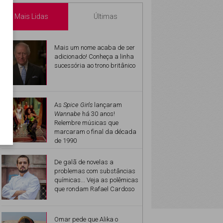
Mais Lidas
Últimas
Mais um nome acaba de ser
adicionado! Conheça a linha
sucessória ao trono britânico
As
Spice Girls
lançaram
Wannabe
há 30 anos!
Relembre músicas que
marcaram o final da década
de 1990
De galã de novelas a
problemas com substâncias
químicas... Veja as polêmicas
que rondam Rafael Cardoso
Omar pede que Alika o