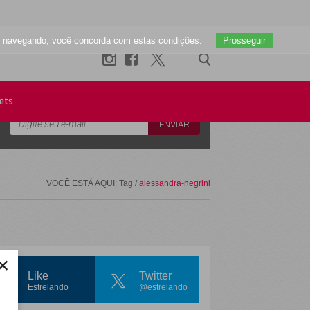
uar navegando, você concorda com estas condições.
Prosseguir
Newsletter
ets
VOCÊ ESTÁ AQUI: Tag /
alessandra-negrini
×
Like
Twitter
Estrelando
@estrelando