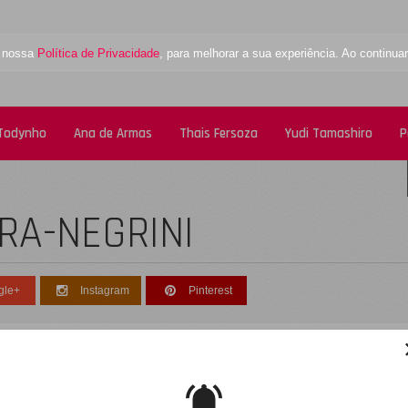
a nossa
Política de Privacidade
, para melhorar a sua experiência. Ao contin
 Todynho
Ana de Armas
Thais Fersoza
Yudi Tamashiro
P
RA-NEGRINI
gle+
Instagram
Pinterest
esculpe, não foi encontrado nenhum registro
obre: alessandra-negrini