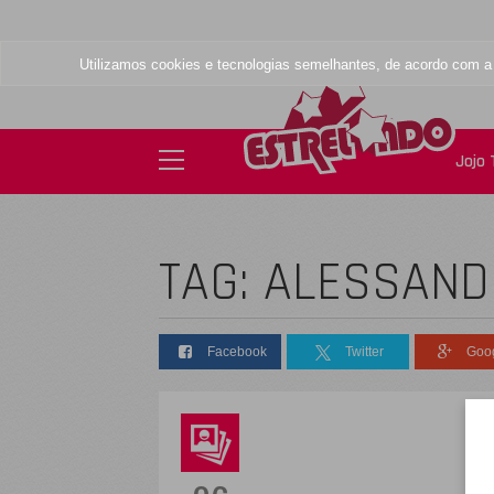
Utilizamos cookies e tecnologias semelhantes, de acordo com 
Jojo
TAG: ALESSAND
Facebook
Twitter
Goo
D
s