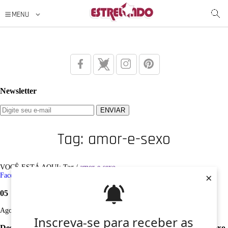
Newsletter
Tag: amor-e-sexo
VOCÊ ESTÁ AQUI: Tag /
amor-e-sexo
×
Facebook
Twitter
Google+
Instagram
Pinterest
05
Ago
Inscreva-se para receber as
Desculpe, não foi encontrado nenhum registro sobre: amor-e-sexo