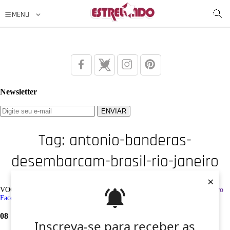
Newsletter
Tag: antonio-banderas-
desembarcam-brasil-rio-janeiro
×
VOCÊ ESTÁ AQUI: Tag /
antonio-banderas-desembarcam-brasil-rio-janeiro
Facebook
Twitter
Google+
Instagram
Pinterest
08
Inscreva-se para receber as