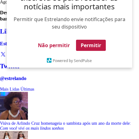
Ago
notícias mais importantes
Desculpe, não foi encontrado nenhum registro sobre: antonio-
Permitir que Estrelando envie notificações para
banderas-desembarcam-brasil-rio-janeiro
seu dispositivo
Like
Estrelando
Não permitir
Permitir
Powered by SendPulse
Twitter
@estrelando
Mais Lidas
Últimas
Viúva de Arlindo Cruz homenageia o sambista após um ano da morte dele:
Com você vivi os mais lindos sonhos