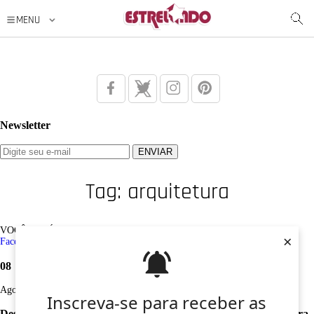
Newsletter
Tag: arquitetura
VOCÊ ESTÁ AQUI: Tag /
arquitetura
×
Facebook
Twitter
Google+
Instagram
Pinterest
08
Ago
Inscreva-se para receber as
Desculpe, não foi encontrado nenhum registro sobre: arquitetura