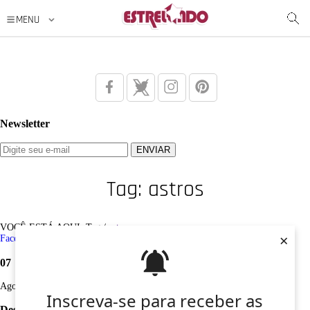
Newsletter
Tag: astros
VOCÊ ESTÁ AQUI: Tag /
astros
×
Facebook
Twitter
Google+
Instagram
Pinterest
07
Ago
Inscreva-se para receber as
Desculpe, não foi encontrado nenhum registro sobre: astros