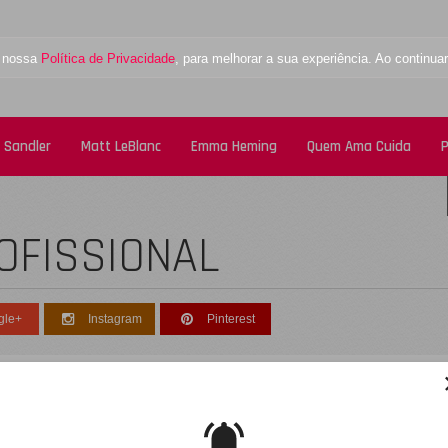
a nossa
Política de Privacidade
, para melhorar a sua experiência. Ao contin
 Sandler
Matt LeBlanc
Emma Heming
Quem Ama Cuida
P
ROFISSIONAL
gle+
Instagram
Pinterest
esculpe, não foi encontrado nenhum registro
obre: atleta-profissional