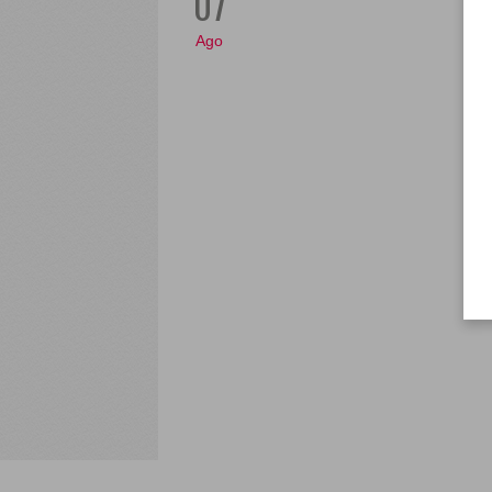
07
Ago