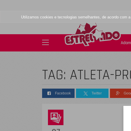
Utilizamos cookies e tecnologias semelhantes, de acordo com 
Adam
TAG: ATLETA-P
Facebook
Twitter
Goo
D
s