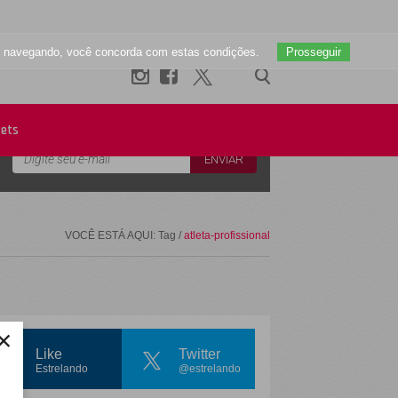
uar navegando, você concorda com estas condições.
Prosseguir
Newsletter
ets
VOCÊ ESTÁ AQUI: Tag /
atleta-profissional
×
Like
Twitter
Estrelando
@estrelando