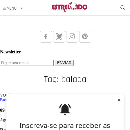
Newsletter
Tag: balada
VOCÊ ESTÁ AQUI: Tag /
balada
×
Facebook
Twitter
Google+
Instagram
Pinterest
09
Ago
Inscreva-se para receber as
Desculpe, não foi encontrado nenhum registro sobre: balada