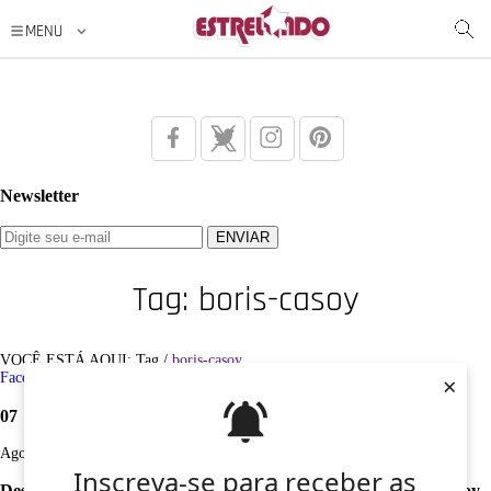
Newsletter
Tag: boris-casoy
VOCÊ ESTÁ AQUI: Tag /
boris-casoy
×
Facebook
Twitter
Google+
Instagram
Pinterest
07
Ago
Inscreva-se para receber as
Desculpe, não foi encontrado nenhum registro sobre: boris-casoy