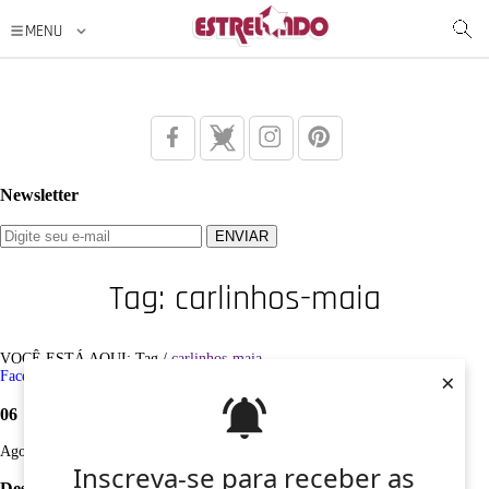
Newsletter
Tag: carlinhos-maia
VOCÊ ESTÁ AQUI: Tag /
carlinhos-maia
×
Facebook
Twitter
Google+
Instagram
Pinterest
06
Ago
Inscreva-se para receber as
Desculpe, não foi encontrado nenhum registro sobre: carlinhos-