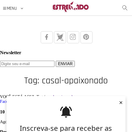
Newsletter
Tag: casal-apaixonado
VOCÊ ESTÁ AQUI: Tag /
casal-apaixonado
×
Facebook
Twitter
Google+
Instagram
Pinterest
10
Ago
Inscreva-se para receber as
Desculpe, não foi encontrado nenhum registro sobre: casal-