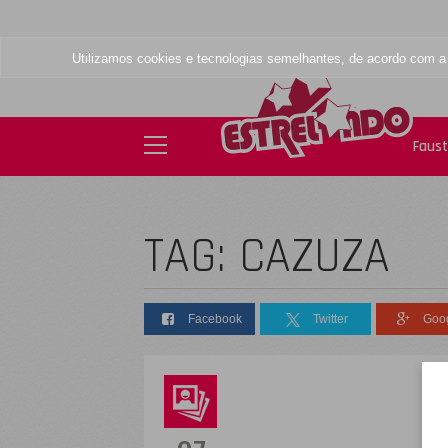
Utilizamos cookies e tecnologias semelhantes, de acordo com 
Faus
TAG: CAZUZA
Facebook
Twitter
Goo
D
s